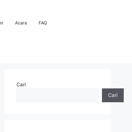
mi
Acara
FAQ
Cari
Cari