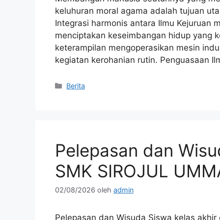
keluhuran moral agama adalah tujuan uta
Integrasi harmonis antara Ilmu Kejuruan 
menciptakan keseimbangan hidup yang kok
keterampilan mengoperasikan mesin indust
kegiatan kerohanian rutin. Penguasaan I
Kategori
Berita
Pelepasan dan Wisud
SMK SIROJUL UMM
02/08/2026
oleh
admin
Pelepasan dan Wisuda Siswa kelas akh