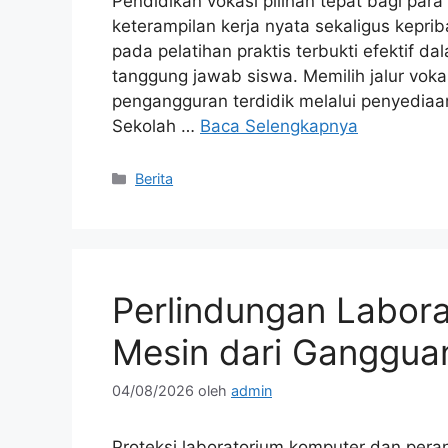
Pendidikan vokasi pilihan tepat bagi par
keterampilan kerja nyata sekaligus kepri
pada pelatihan praktis terbukti efektif dal
tanggung jawab siswa. Memilih jalur voka
pengangguran terdidik melalui penyediaan 
Sekolah …
Baca Selengkapnya
Kategori
Berita
Perlindungan Labor
Mesin dari Gangguan
04/08/2026
oleh
admin
Proteksi laboratorium komputer dan perang