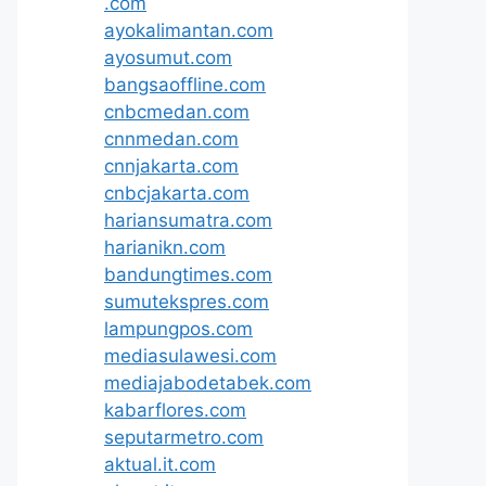
.com
ayokalimantan.com
ayosumut.com
bangsaoffline.com
cnbcmedan.com
cnnmedan.com
cnnjakarta.com
cnbcjakarta.com
hariansumatra.com
harianikn.com
bandungtimes.com
sumutekspres.com
lampungpos.com
mediasulawesi.com
mediajabodetabek.com
kabarflores.com
seputarmetro.com
aktual.it.com