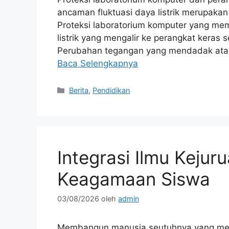
ancaman fluktuasi daya listrik merupakan
Proteksi laboratorium komputer yang mem
listrik yang mengalir ke perangkat keras 
Perubahan tegangan yang mendadak atau m
Baca Selengkapnya
Kategori
Berita
,
Pendidikan
Integrasi Ilmu Kejur
Keagamaan Siswa
03/08/2026
oleh
admin
Membangun manusia seutuhnya yang memili