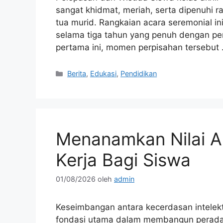
sangat khidmat, meriah, serta dipenuhi r
tua murid. Rangkaian acara seremonial i
selama tiga tahun yang penuh dengan pe
pertama ini, momen perpisahan tersebut
Kategori
Berita
,
Edukasi
,
Pendidikan
Menanamkan Nilai Ak
Kerja Bagi Siswa
01/08/2026
oleh
admin
Keseimbangan antara kecerdasan intelekt
fondasi utama dalam membangun peradab