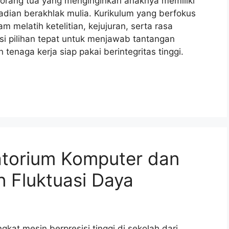
a orang tua yang menginginkan anaknya memiliki
badian berakhlak mulia. Kurikulum yang berfokus
am melatih ketelitian, kejujuran, serta rasa
si pilihan tepat untuk menjawab tantangan
tenaga kerja siap pakai berintegritas tinggi.
atorium Komputer dan
 Fluktuasi Daya
kat mesin berpresisi tinggi di sekolah dari