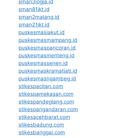
sman3jogja.id
sman81jkt.id
sman2malang.id
sman21jkt.id
puskesmasjakut.id
puskesmasmampang.id
puskesmaspancoran.id
puskesmasmenteng.id
puskesmassenen.id
puskesmaskramatjati.id
puskesmasngambeg.id
stikespacitan.com
stikespamekasan.com
stikespandeglang.com
stikespangandaran.com
stikesacehbarat.com
stikesbadung.com
stikesbanggai.com