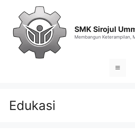
Langsung
ke
isi
SMK Sirojul Um
Membangun Keterampilan, 
Menu
Edukasi