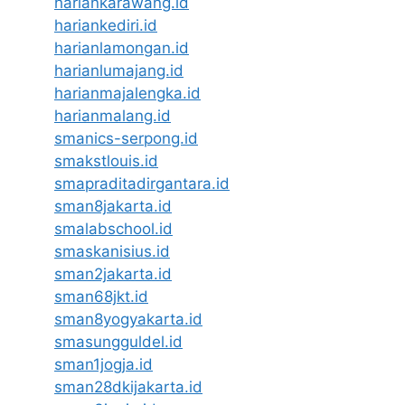
hariankarawang.id
hariankediri.id
harianlamongan.id
harianlumajang.id
harianmajalengka.id
harianmalang.id
smanics-serpong.id
smakstlouis.id
smapraditadirgantara.id
sman8jakarta.id
smalabschool.id
smaskanisius.id
sman2jakarta.id
sman68jkt.id
sman8yogyakarta.id
smasungguldel.id
sman1jogja.id
sman28dkijakarta.id