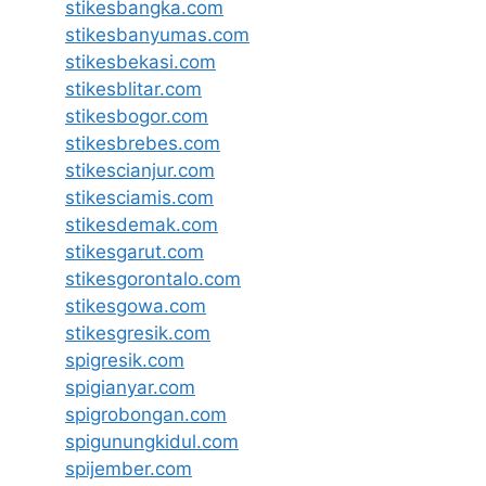
stikesbangka.com
stikesbanyumas.com
stikesbekasi.com
stikesblitar.com
stikesbogor.com
stikesbrebes.com
stikescianjur.com
stikesciamis.com
stikesdemak.com
stikesgarut.com
stikesgorontalo.com
stikesgowa.com
stikesgresik.com
spigresik.com
spigianyar.com
spigrobongan.com
spigunungkidul.com
spijember.com