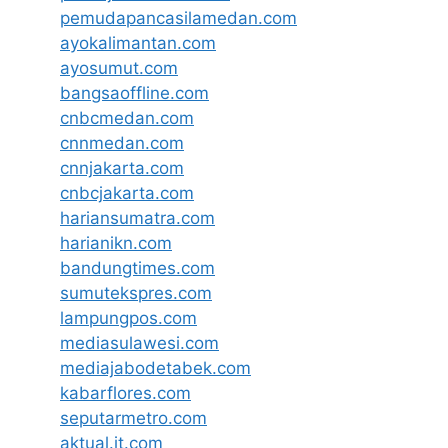
pemudapancasilamedan.com
ayokalimantan.com
ayosumut.com
bangsaoffline.com
cnbcmedan.com
cnnmedan.com
cnnjakarta.com
cnbcjakarta.com
hariansumatra.com
harianikn.com
bandungtimes.com
sumutekspres.com
lampungpos.com
mediasulawesi.com
mediajabodetabek.com
kabarflores.com
seputarmetro.com
aktual.it.com