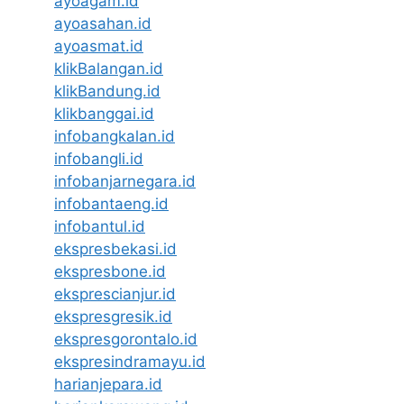
ayoagam.id
ayoasahan.id
ayoasmat.id
klikBalangan.id
klikBandung.id
klikbanggai.id
infobangkalan.id
infobangli.id
infobanjarnegara.id
infobantaeng.id
infobantul.id
ekspresbekasi.id
ekspresbone.id
eksprescianjur.id
ekspresgresik.id
ekspresgorontalo.id
ekspresindramayu.id
harianjepara.id