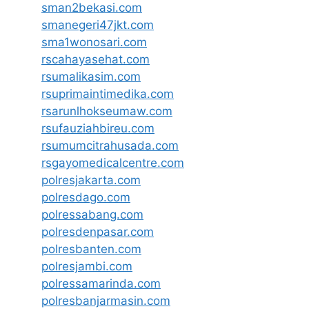
sman2bekasi.com
smanegeri47jkt.com
sma1wonosari.com
rscahayasehat.com
rsumalikasim.com
rsuprimaintimedika.com
rsarunlhokseumaw.com
rsufauziahbireu.com
rsumumcitrahusada.com
rsgayomedicalcentre.com
polresjakarta.com
polresdago.com
polressabang.com
polresdenpasar.com
polresbanten.com
polresjambi.com
polressamarinda.com
polresbanjarmasin.com