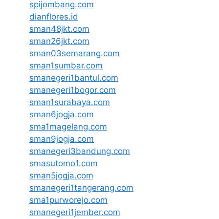
spijombang.com
dianflores.id
sman48jkt.com
sman26jkt.com
sman03semarang.com
sman1sumbar.com
smanegeri1bantul.com
smanegeri1bogor.com
sman1surabaya.com
sman6jogja.com
sma1magelang.com
sman9jogja.com
smanegeri3bandung.com
smasutomo1.com
sman5jogja.com
smanegeri1tangerang.com
sma1purworejo.com
smanegeri1jember.com