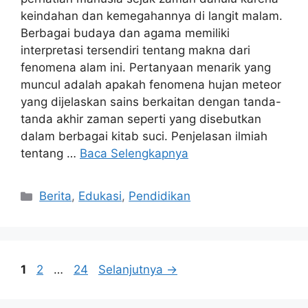
keindahan dan kemegahannya di langit malam.
Berbagai budaya dan agama memiliki
interpretasi tersendiri tentang makna dari
fenomena alam ini. Pertanyaan menarik yang
muncul adalah apakah fenomena hujan meteor
yang dijelaskan sains berkaitan dengan tanda-
tanda akhir zaman seperti yang disebutkan
dalam berbagai kitab suci. Penjelasan ilmiah
tentang …
Baca Selengkapnya
Kategori
Berita
,
Edukasi
,
Pendidikan
Halaman
Halaman
Halaman
1
2
…
24
Selanjutnya
→