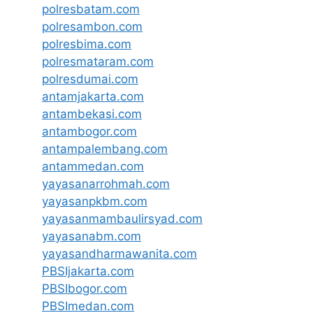
polresbatam.com
polresambon.com
polresbima.com
polresmataram.com
polresdumai.com
antamjakarta.com
antambekasi.com
antambogor.com
antampalembang.com
antammedan.com
yayasanarrohmah.com
yayasanpkbm.com
yayasanmambaulirsyad.com
yayasanabm.com
yayasandharmawanita.com
PBSIjakarta.com
PBSIbogor.com
PBSImedan.com