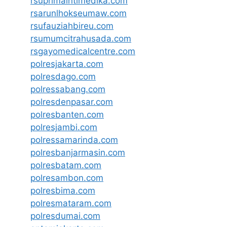
rsuprimaintimedika.com
rsarunlhokseumaw.com
rsufauziahbireu.com
rsumumcitrahusada.com
rsgayomedicalcentre.com
polresjakarta.com
polresdago.com
polressabang.com
polresdenpasar.com
polresbanten.com
polresjambi.com
polressamarinda.com
polresbanjarmasin.com
polresbatam.com
polresambon.com
polresbima.com
polresmataram.com
polresdumai.com