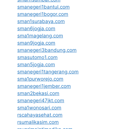
smanegeri1bantul.com
smanegeri1bogor.com
sman1surabaya.com
sman6jogja.com
sma1magelang.com
sman9jogja.com
smanegeri3bandung.com
smasutomo1.com
sman5jogja.com
smanegeri1tangerang.com
sma1purworejo.com
smanegeri1jember.com
sman2bekasi.com
smanegeri47jkt.com
sma1wonosari.com
rscahayasehat.com
rsumalikasim.com