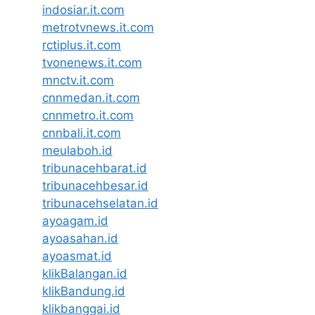
indosiar.it.com
metrotvnews.it.com
rctiplus.it.com
tvonenews.it.com
mnctv.it.com
cnnmedan.it.com
cnnmetro.it.com
cnnbali.it.com
meulaboh.id
tribunacehbarat.id
tribunacehbesar.id
tribunacehselatan.id
ayoagam.id
ayoasahan.id
ayoasmat.id
klikBalangan.id
klikBandung.id
klikbanggai.id