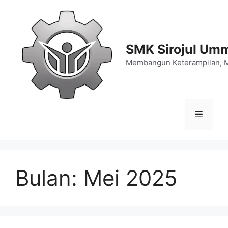
Langsung
ke
isi
SMK Sirojul Um
Membangun Keterampilan, 
Menu
Bulan:
Mei 2025