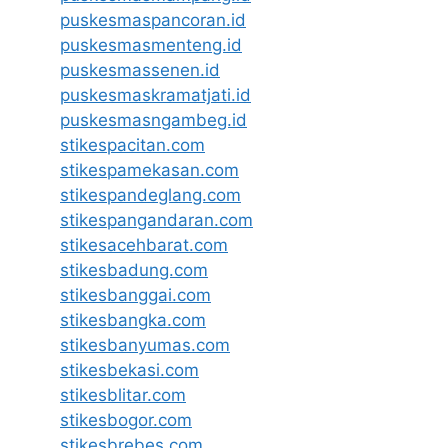
puskesmaspancoran.id
puskesmasmenteng.id
puskesmassenen.id
puskesmaskramatjati.id
puskesmasngambeg.id
stikespacitan.com
stikespamekasan.com
stikespandeglang.com
stikespangandaran.com
stikesacehbarat.com
stikesbadung.com
stikesbanggai.com
stikesbangka.com
stikesbanyumas.com
stikesbekasi.com
stikesblitar.com
stikesbogor.com
stikesbrebes.com