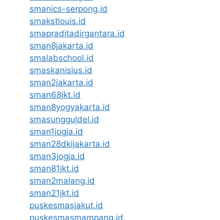
smanics-serpong.id
smakstlouis.id
smapraditadirgantara.id
sman8jakarta.id
smalabschool.id
smaskanisius.id
sman2jakarta.id
sman68jkt.id
sman8yogyakarta.id
smasungguldel.id
sman1jogja.id
sman28dkijakarta.id
sman3jogja.id
sman81jkt.id
sman2malang.id
sman21jkt.id
puskesmasjakut.id
puskesmasmampang.id