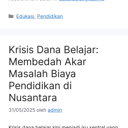
Kategori
Edukasi
,
Pendidikan
Krisis Dana Belajar:
Membedah Akar
Masalah Biaya
Pendidikan di
Nusantara
31/05/2025
oleh
admin
Krisis dana belajar kini menjadi isu sentral yang