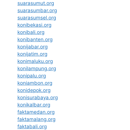
suarasumut.org
suarasumbar.org
suarasumsel.org
konibekasi.org
konibali.org
konibanten.org
konijabar.org
konijatim.org
konimaluku.org
konilampung.org
konipalu.org
koniambon.org
konidepok.org
konisurabaya.org
konikalbar.org
faktamedan.org
faktamalang.org
faktabali.org