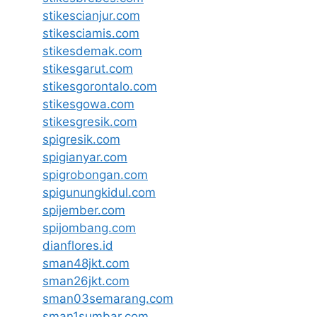
stikescianjur.com
stikesciamis.com
stikesdemak.com
stikesgarut.com
stikesgorontalo.com
stikesgowa.com
stikesgresik.com
spigresik.com
spigianyar.com
spigrobongan.com
spigunungkidul.com
spijember.com
spijombang.com
dianflores.id
sman48jkt.com
sman26jkt.com
sman03semarang.com
sman1sumbar.com