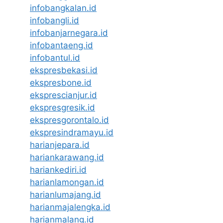
infobangkalan.id
infobangli.id
infobanjarnegara.id
infobantaeng.id
infobantul.id
ekspresbekasi.id
ekspresbone.id
eksprescianjur.id
ekspresgresik.id
ekspresgorontalo.id
ekspresindramayu.id
harianjepara.id
hariankarawang.id
hariankediri.id
harianlamongan.id
harianlumajang.id
harianmajalengka.id
harianmalang.id