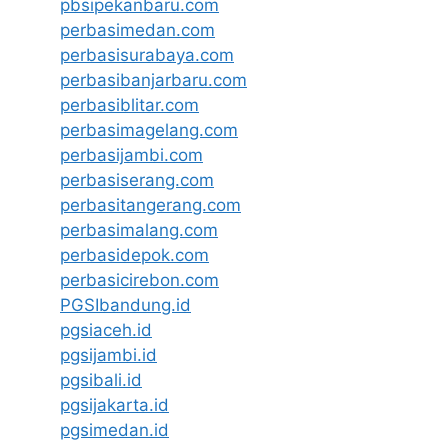
pbsipekanbaru.com
perbasimedan.com
perbasisurabaya.com
perbasibanjarbaru.com
perbasiblitar.com
perbasimagelang.com
perbasijambi.com
perbasiserang.com
perbasitangerang.com
perbasimalang.com
perbasidepok.com
perbasicirebon.com
PGSIbandung.id
pgsiaceh.id
pgsijambi.id
pgsibali.id
pgsijakarta.id
pgsimedan.id