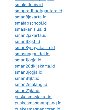
smakstlouis.id
smapraditadirgantara.id
sman8jakarta.id
smalabschool.id
smaskanisius.id
sman2jakarta.id
sman68jkt.id
sman8yogyakarta.id
smasungguldel.id
sman1jogja.id
sman28dkijakarta.id
sman3jogja.id
sman81jkt.id
sman2malang.id
sman21jkt.id
puskesmasjakut.id
puskesmasmampang.id
puskesmaspancoran.id