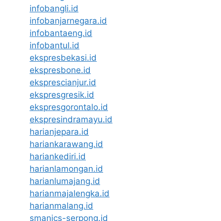
infobangli.id
infobanjarnegara.id
infobantaeng.id
infobantul.id
ekspresbekasi.id
ekspresbone.id
eksprescianjur.id
ekspresgresik.id
ekspresgorontalo.id
ekspresindramayu.id
harianjepara.id
hariankarawang.id
hariankediri.id
harianlamongan.id
harianlumajang.id
harianmajalengka.id
harianmalang.id
smanics-serpong.id