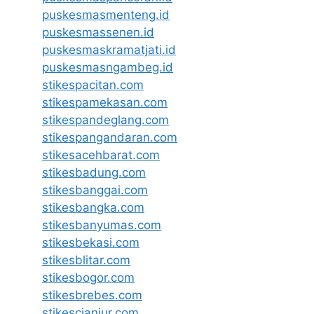
puskesmasmenteng.id
puskesmassenen.id
puskesmaskramatjati.id
puskesmasngambeg.id
stikespacitan.com
stikespamekasan.com
stikespandeglang.com
stikespangandaran.com
stikesacehbarat.com
stikesbadung.com
stikesbanggai.com
stikesbangka.com
stikesbanyumas.com
stikesbekasi.com
stikesblitar.com
stikesbogor.com
stikesbrebes.com
stikescianjur.com