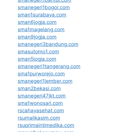
smanegeri1bantul.com
smanegeri1bogor.com
sman1surabaya.com
sman6jogja.com
sma1magelang.com
sman9jogja.com
smanegeri3bandung.com
smasutomo1.com
sman5jogja.com
smanegeri1tangerang.com
sma1purworejo.com
smanegeri1jember.com
sman2bekasi.com
smanegeri47jkt.com
sma1wonosari.com
rscahayasehat.com
rsumalikasim.com
rsuprimaintimedika.com