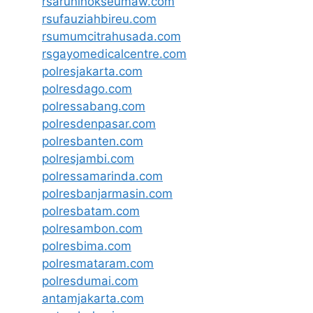
rsarunlhokseumaw.com
rsufauziahbireu.com
rsumumcitrahusada.com
rsgayomedicalcentre.com
polresjakarta.com
polresdago.com
polressabang.com
polresdenpasar.com
polresbanten.com
polresjambi.com
polressamarinda.com
polresbanjarmasin.com
polresbatam.com
polresambon.com
polresbima.com
polresmataram.com
polresdumai.com
antamjakarta.com