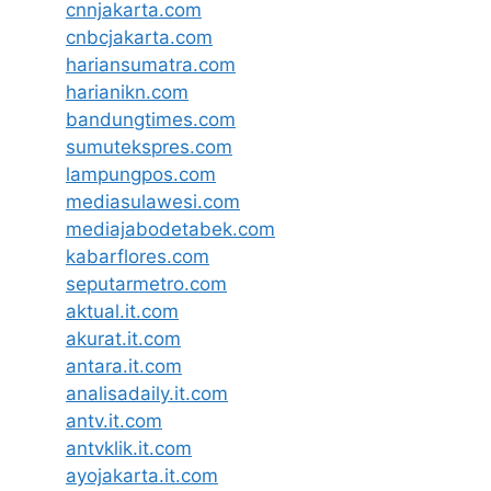
cnnjakarta.com
cnbcjakarta.com
hariansumatra.com
harianikn.com
bandungtimes.com
sumutekspres.com
lampungpos.com
mediasulawesi.com
mediajabodetabek.com
kabarflores.com
seputarmetro.com
aktual.it.com
akurat.it.com
antara.it.com
analisadaily.it.com
antv.it.com
antvklik.it.com
ayojakarta.it.com