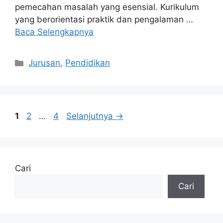
pemecahan masalah yang esensial. Kurikulum
yang berorientasi praktik dan pengalaman …
Baca Selengkapnya
Kategori
Jurusan
,
Pendidikan
Halaman
Halaman
Halaman
1
2
…
4
Selanjutnya
→
Cari
Cari