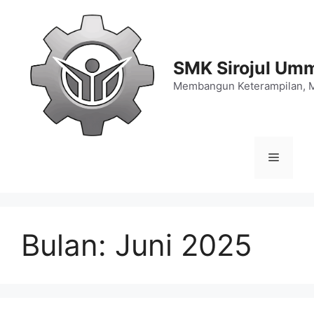
Langsung
ke
isi
SMK Sirojul Um
Membangun Keterampilan, 
Menu
Bulan:
Juni 2025