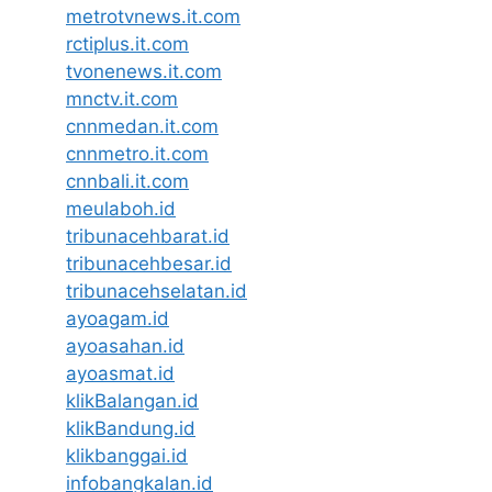
metrotvnews.it.com
rctiplus.it.com
tvonenews.it.com
mnctv.it.com
cnnmedan.it.com
cnnmetro.it.com
cnnbali.it.com
meulaboh.id
tribunacehbarat.id
tribunacehbesar.id
tribunacehselatan.id
ayoagam.id
ayoasahan.id
ayoasmat.id
klikBalangan.id
klikBandung.id
klikbanggai.id
infobangkalan.id