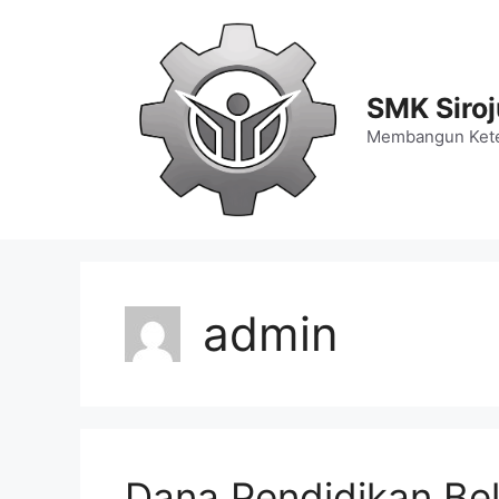
Langsung
ke
isi
SMK Siro
Membangun Kete
admin
Dana Pendidikan Be