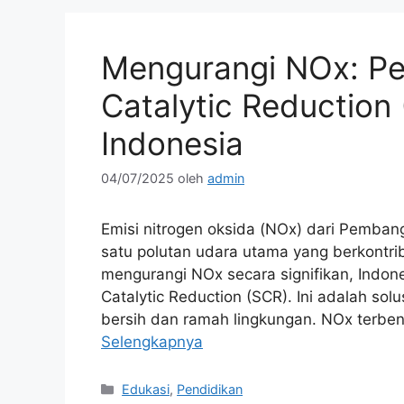
Mengurangi NOx: Per
Catalytic Reduction
Indonesia
04/07/2025
oleh
admin
Emisi nitrogen oksida (NOx) dari Pemban
satu polutan udara utama yang berkontri
mengurangi NOx secara signifikan, Indon
Catalytic Reduction (SCR). Ini adalah so
bersih dan ramah lingkungan. NOx terb
Selengkapnya
Kategori
Edukasi
,
Pendidikan