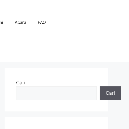
mi
Acara
FAQ
Cari
Cari