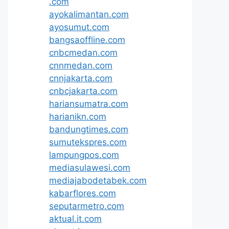
.com
ayokalimantan.com
ayosumut.com
bangsaoffline.com
cnbcmedan.com
cnnmedan.com
cnnjakarta.com
cnbcjakarta.com
hariansumatra.com
harianikn.com
bandungtimes.com
sumutekspres.com
lampungpos.com
mediasulawesi.com
mediajabodetabek.com
kabarflores.com
seputarmetro.com
aktual.it.com