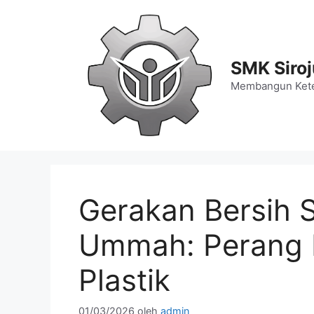
Langsung
ke
isi
SMK Siro
Membangun Kete
Gerakan Bersih S
Ummah: Perang
Plastik
01/03/2026
oleh
admin