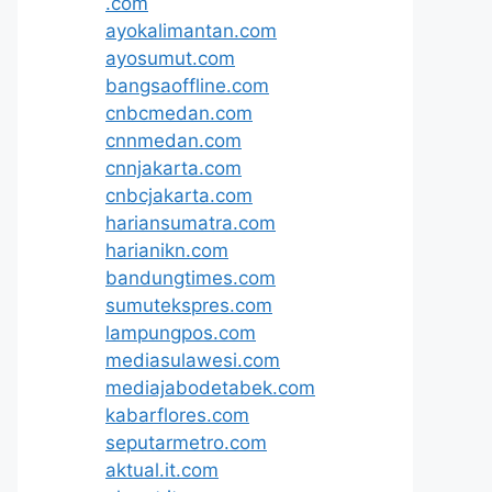
.com
ayokalimantan.com
ayosumut.com
bangsaoffline.com
cnbcmedan.com
cnnmedan.com
cnnjakarta.com
cnbcjakarta.com
hariansumatra.com
harianikn.com
bandungtimes.com
sumutekspres.com
lampungpos.com
mediasulawesi.com
mediajabodetabek.com
kabarflores.com
seputarmetro.com
aktual.it.com