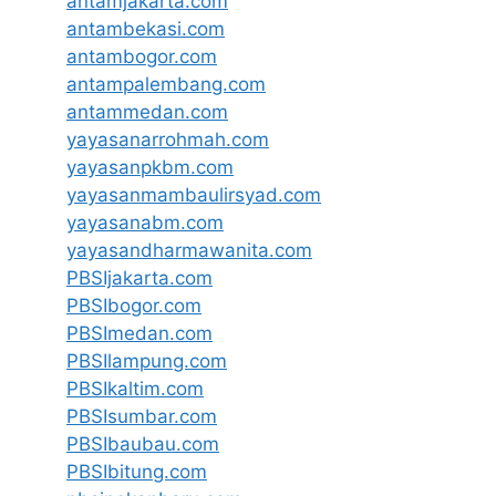
antamjakarta.com
antambekasi.com
antambogor.com
antampalembang.com
antammedan.com
yayasanarrohmah.com
yayasanpkbm.com
yayasanmambaulirsyad.com
yayasanabm.com
yayasandharmawanita.com
PBSIjakarta.com
PBSIbogor.com
PBSImedan.com
PBSIlampung.com
PBSIkaltim.com
PBSIsumbar.com
PBSIbaubau.com
PBSIbitung.com