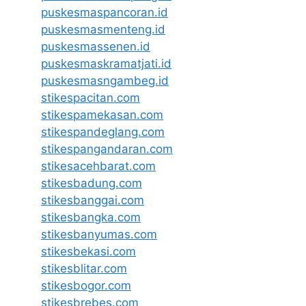
puskesmaspancoran.id
puskesmasmenteng.id
puskesmassenen.id
puskesmaskramatjati.id
puskesmasngambeg.id
stikespacitan.com
stikespamekasan.com
stikespandeglang.com
stikespangandaran.com
stikesacehbarat.com
stikesbadung.com
stikesbanggai.com
stikesbangka.com
stikesbanyumas.com
stikesbekasi.com
stikesblitar.com
stikesbogor.com
stikesbrebes.com