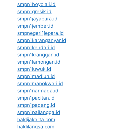
smpn1boyolali.id
smpn1gresik.id
smpn1jayapura.id
smpn1jember.id
smpnegeri1jepara.id
smpn1karanganyar.id
smpn1kendari.id
smpn1kranggan.id
smpn1lamongan.id
smpn1luwuk.id
smpn1madiun.id
smpn1manokwari.id
smpn1narmada.id
smpn1pacitan.id
smpn1padang.id
smpn1pailangga.id
haklijakarta.com
haklilangsa.com