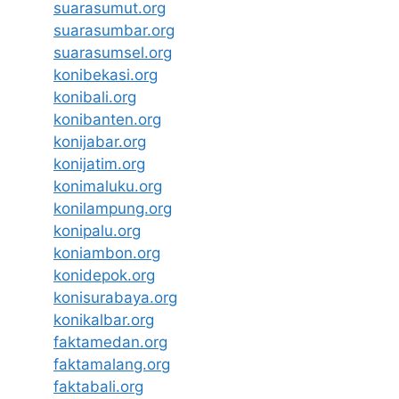
suarasumut.org
suarasumbar.org
suarasumsel.org
konibekasi.org
konibali.org
konibanten.org
konijabar.org
konijatim.org
konimaluku.org
konilampung.org
konipalu.org
koniambon.org
konidepok.org
konisurabaya.org
konikalbar.org
faktamedan.org
faktamalang.org
faktabali.org