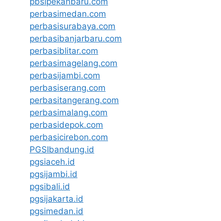
pbsipekanbaru.com
perbasimedan.com
perbasisurabaya.com
perbasibanjarbaru.com
perbasiblitar.com
perbasimagelang.com
perbasijambi.com
perbasiserang.com
perbasitangerang.com
perbasimalang.com
perbasidepok.com
perbasicirebon.com
PGSIbandung.id
pgsiaceh.id
pgsijambi.id
pgsibali.id
pgsijakarta.id
pgsimedan.id