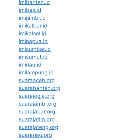
imibanten.id
imibali.id
imijambi.id
imikalbar.id
imikalsel.id
imipapua.id
imisumbar.id
imisumut.id
imiriau.id
imilampung.id
suaraaceh.org
suarabanten.org
suarajogja.org
suarajambi.org
suarajabar.org
suarajatim.org
suarajateng.org
suarariau.org