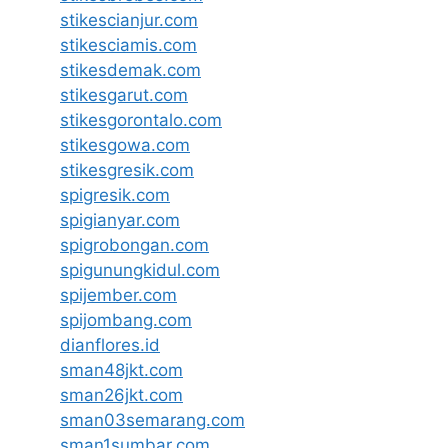
stikescianjur.com
stikesciamis.com
stikesdemak.com
stikesgarut.com
stikesgorontalo.com
stikesgowa.com
stikesgresik.com
spigresik.com
spigianyar.com
spigrobongan.com
spigunungkidul.com
spijember.com
spijombang.com
dianflores.id
sman48jkt.com
sman26jkt.com
sman03semarang.com
sman1sumbar.com