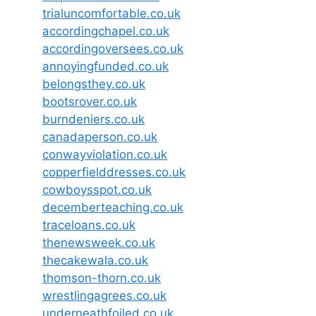
trialuncomfortable.co.uk
accordingchapel.co.uk
accordingoversees.co.uk
annoyingfunded.co.uk
belongsthey.co.uk
bootsrover.co.uk
burndeniers.co.uk
canadaperson.co.uk
conwayviolation.co.uk
copperfielddresses.co.uk
cowboysspot.co.uk
decemberteaching.co.uk
traceloans.co.uk
thenewsweek.co.uk
thecakewala.co.uk
thomson-thorn.co.uk
wrestlingagrees.co.uk
underneathfoiled.co.uk