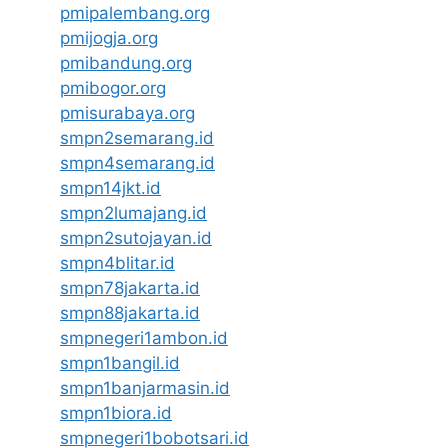
pmipalembang.org
pmijogja.org
pmibandung.org
pmibogor.org
pmisurabaya.org
smpn2semarang.id
smpn4semarang.id
smpn14jkt.id
smpn2lumajang.id
smpn2sutojayan.id
smpn4blitar.id
smpn78jakarta.id
smpn88jakarta.id
smpnegeri1ambon.id
smpn1bangil.id
smpn1banjarmasin.id
smpn1biora.id
smpnegeri1bobotsari.id