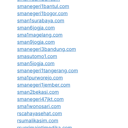
smanegeri1bantul.com
smanegeri1bogor.com
sman1surabaya.com
sman6jogja.com
sma1magelang.com
sman9jogja.com
smanegeri3bandung.com
smasutomo1.com
sman5jogja.com
smanegeri1tangerang.com
sma1purworejo.com
smanegeri1jember.com
sman2bekasi.com
smanegeri47jkt.com
sma1wonosari.com
rscahayasehat.com
rsumalikasim.com
rsuprimaintimedika.com