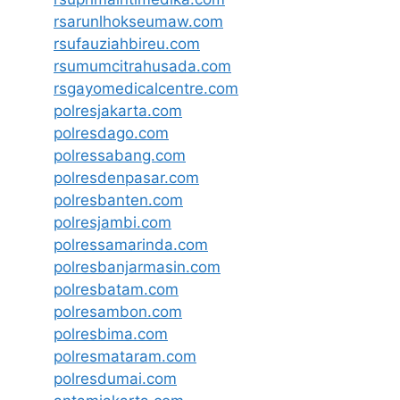
rsarunlhokseumaw.com
rsufauziahbireu.com
rsumumcitrahusada.com
rsgayomedicalcentre.com
polresjakarta.com
polresdago.com
polressabang.com
polresdenpasar.com
polresbanten.com
polresjambi.com
polressamarinda.com
polresbanjarmasin.com
polresbatam.com
polresambon.com
polresbima.com
polresmataram.com
polresdumai.com