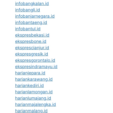
infobangkalan.id
infobangli.id
infobanjarnegara.id
infobantaeng.id
infobantul.id
ekspresbekasi.id
ekspresbone.id
eksprescianjur.id
ekspresgresik.id
ekspresgorontalo.id
ekspresindramayu.id
harianjepara.id
hariankarawang.id
hariankediri.id
harianlamongan.id
harianlumajang.id
harianmajalengka.id
harianmalang.id