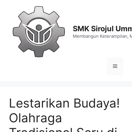
Langsung
ke
isi
SMK Sirojul Um
Membangun Keterampilan, 
Menu
Lestarikan Budaya!
Olahraga