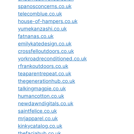
spanosconcerns.co.uk
telecomblue.co.uk
house-of-hampers.co.uk
yumekanzashi.co.uk
fatnanas.co.uk
emilykatedesign.co.uk
crossfelloutdoors.co.uk
yorkroadreconditioned.co.uk
rfrankoutdoors.co.uk
teaparentrepeat.co.uk
thegenerationhub.co.uk
talkingmagpie.co.uk
humancotton.co.uk
newdawndigitals.co.uk
saintfelice.co.uk
mrjapparel.co.uk
kinkycatalog.co.uk
thefaciahub.co.uk