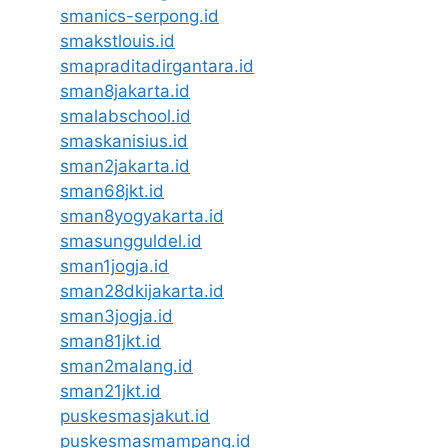
smanics-serpong.id
smakstlouis.id
smapraditadirgantara.id
sman8jakarta.id
smalabschool.id
smaskanisius.id
sman2jakarta.id
sman68jkt.id
sman8yogyakarta.id
smasungguldel.id
sman1jogja.id
sman28dkijakarta.id
sman3jogja.id
sman81jkt.id
sman2malang.id
sman21jkt.id
puskesmasjakut.id
puskesmasmampang.id