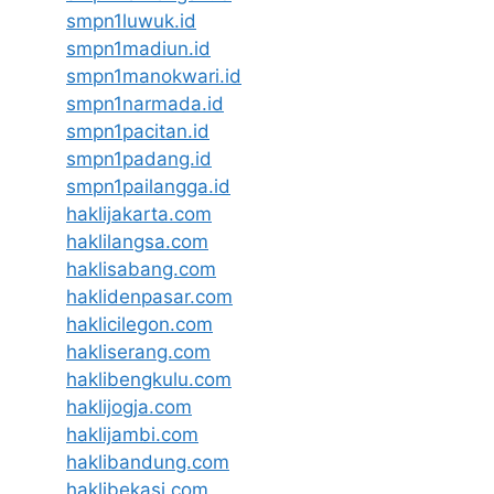
smpn1luwuk.id
smpn1madiun.id
smpn1manokwari.id
smpn1narmada.id
smpn1pacitan.id
smpn1padang.id
smpn1pailangga.id
haklijakarta.com
haklilangsa.com
haklisabang.com
haklidenpasar.com
haklicilegon.com
hakliserang.com
haklibengkulu.com
haklijogja.com
haklijambi.com
haklibandung.com
haklibekasi.com