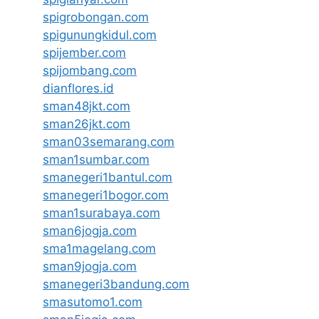
spigrobongan.com
spigunungkidul.com
spijember.com
spijombang.com
dianflores.id
sman48jkt.com
sman26jkt.com
sman03semarang.com
sman1sumbar.com
smanegeri1bantul.com
smanegeri1bogor.com
sman1surabaya.com
sman6jogja.com
sma1magelang.com
sman9jogja.com
smanegeri3bandung.com
smasutomo1.com