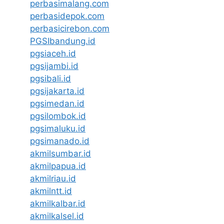
perbasimalang.com
perbasidepok.com
perbasicirebon.com
PGSIbandung.id
pgsiaceh.id
pgsijambi.id
pgsibali.id
pgsijakarta.id
pgsimedan.id
pgsilombok.id
pgsimaluku.id
pgsimanado.id
akmilsumbar.id
akmilpapua.id
akmilriau.id
akmilntt.id
akmilkalbar.id
akmilkalsel.id