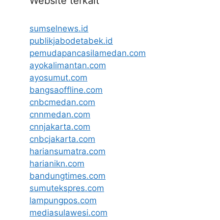
Website terkait
sumselnews.id
publikjabodetabek.id
pemudapancasilamedan.com
ayokalimantan.com
ayosumut.com
bangsaoffline.com
cnbcmedan.com
cnnmedan.com
cnnjakarta.com
cnbcjakarta.com
hariansumatra.com
harianikn.com
bandungtimes.com
sumutekspres.com
lampungpos.com
mediasulawesi.com