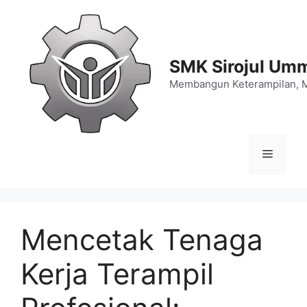
Langsung
ke
isi
SMK Sirojul Um
Membangun Keterampilan, 
Menu
Mencetak Tenaga
Kerja Terampil