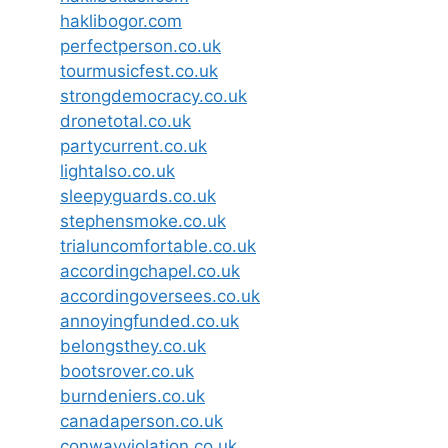
haklibogor.com
perfectperson.co.uk
tourmusicfest.co.uk
strongdemocracy.co.uk
dronetotal.co.uk
partycurrent.co.uk
lightalso.co.uk
sleepyguards.co.uk
stephensmoke.co.uk
trialuncomfortable.co.uk
accordingchapel.co.uk
accordingoversees.co.uk
annoyingfunded.co.uk
belongsthey.co.uk
bootsrover.co.uk
burndeniers.co.uk
canadaperson.co.uk
conwayviolation.co.uk