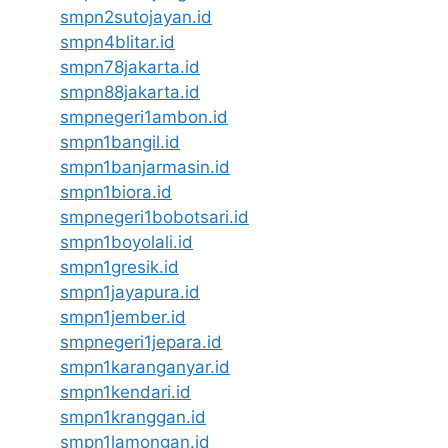
smpn2sutojayan.id
smpn4blitar.id
smpn78jakarta.id
smpn88jakarta.id
smpnegeri1ambon.id
smpn1bangil.id
smpn1banjarmasin.id
smpn1biora.id
smpnegeri1bobotsari.id
smpn1boyolali.id
smpn1gresik.id
smpn1jayapura.id
smpn1jember.id
smpnegeri1jepara.id
smpn1karanganyar.id
smpn1kendari.id
smpn1kranggan.id
smpn1lamongan.id