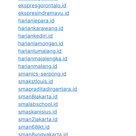
ekspresgorontalo.id
ekspresindramayu.id
harianjepara.id
hariankarawang.id
hariankediri.id
harianlamongan.id
harianlumajang.id
harianmajalengka.id
harianmalang.id
smanics-serpong.id
smakstlouis.id
smapraditadirgantara.id
sman8jakarta.id
smalabschool.id
smaskanisius.id
sman2jakarta.id
sman68jkt.id
sman8yogyakarta.id