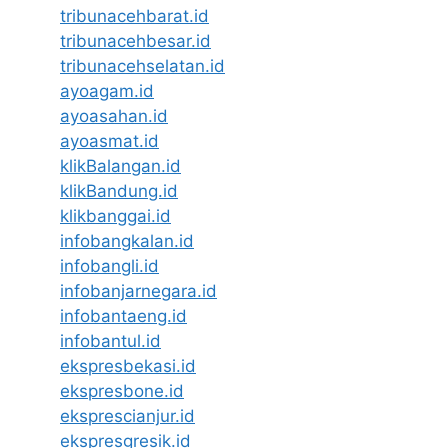
tribunacehbarat.id
tribunacehbesar.id
tribunacehselatan.id
ayoagam.id
ayoasahan.id
ayoasmat.id
klikBalangan.id
klikBandung.id
klikbanggai.id
infobangkalan.id
infobangli.id
infobanjarnegara.id
infobantaeng.id
infobantul.id
ekspresbekasi.id
ekspresbone.id
eksprescianjur.id
ekspresgresik.id