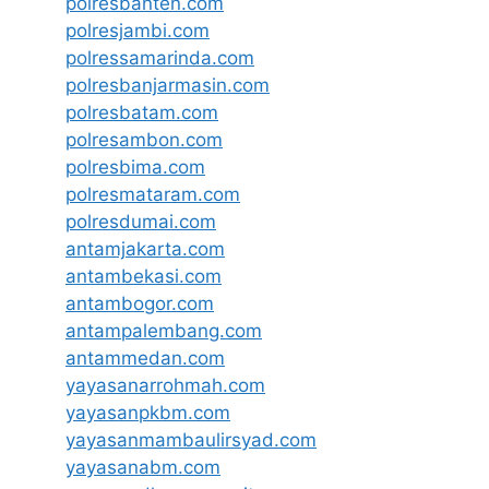
polresbanten.com
polresjambi.com
polressamarinda.com
polresbanjarmasin.com
polresbatam.com
polresambon.com
polresbima.com
polresmataram.com
polresdumai.com
antamjakarta.com
antambekasi.com
antambogor.com
antampalembang.com
antammedan.com
yayasanarrohmah.com
yayasanpkbm.com
yayasanmambaulirsyad.com
yayasanabm.com