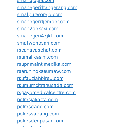
sman5jogja.com
smanegeri1tangerang.com
sma1purworejo.com
smanegeri1jember.com
sman2bekasi.com
smanegeri47jkt.com
sma1wonosari.com
rscahayasehat.com
rsumalikasim.com
rsuprimaintimedika.com
rsarunlhokseumaw.com
rsufauziahbireu.com
rsumumcitrahusada.com
rsgayomedicalcentre.com
polresjakarta.com
polresdago.com
polressabang.com
polresdenpasar.com