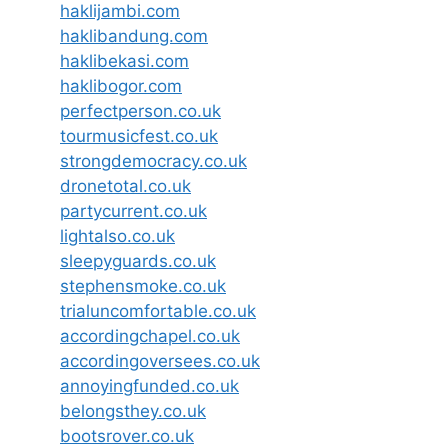
haklijambi.com
haklibandung.com
haklibekasi.com
haklibogor.com
perfectperson.co.uk
tourmusicfest.co.uk
strongdemocracy.co.uk
dronetotal.co.uk
partycurrent.co.uk
lightalso.co.uk
sleepyguards.co.uk
stephensmoke.co.uk
trialuncomfortable.co.uk
accordingchapel.co.uk
accordingoversees.co.uk
annoyingfunded.co.uk
belongsthey.co.uk
bootsrover.co.uk