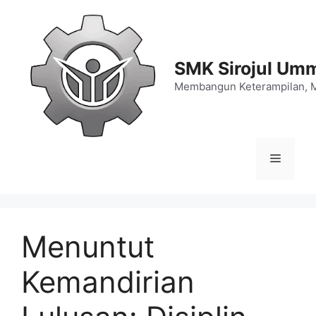
Langsung
ke
isi
SMK Sirojul Um
Membangun Keterampilan, 
Menu
Menuntut
Kemandirian