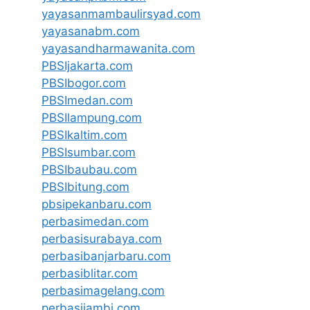
yayasanmambaulirsyad.com
yayasanabm.com
yayasandharmawanita.com
PBSIjakarta.com
PBSIbogor.com
PBSImedan.com
PBSIlampung.com
PBSIkaltim.com
PBSIsumbar.com
PBSIbaubau.com
PBSIbitung.com
pbsipekanbaru.com
perbasimedan.com
perbasisurabaya.com
perbasibanjarbaru.com
perbasiblitar.com
perbasimagelang.com
perbasijambi.com