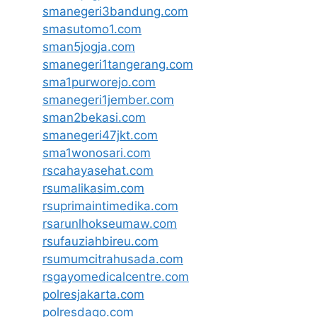
smanegeri3bandung.com
smasutomo1.com
sman5jogja.com
smanegeri1tangerang.com
sma1purworejo.com
smanegeri1jember.com
sman2bekasi.com
smanegeri47jkt.com
sma1wonosari.com
rscahayasehat.com
rsumalikasim.com
rsuprimaintimedika.com
rsarunlhokseumaw.com
rsufauziahbireu.com
rsumumcitrahusada.com
rsgayomedicalcentre.com
polresjakarta.com
polresdago.com