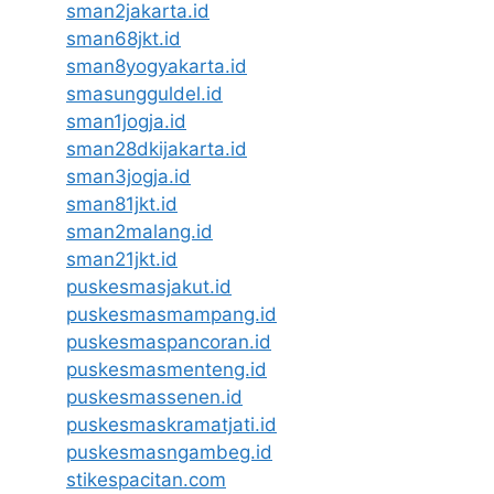
sman2jakarta.id
sman68jkt.id
sman8yogyakarta.id
smasungguldel.id
sman1jogja.id
sman28dkijakarta.id
sman3jogja.id
sman81jkt.id
sman2malang.id
sman21jkt.id
puskesmasjakut.id
puskesmasmampang.id
puskesmaspancoran.id
puskesmasmenteng.id
puskesmassenen.id
puskesmaskramatjati.id
puskesmasngambeg.id
stikespacitan.com