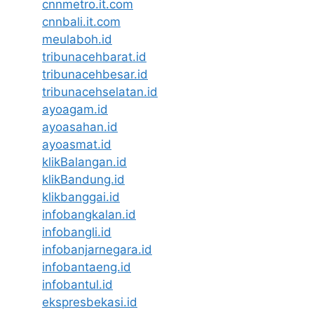
cnnmetro.it.com
cnnbali.it.com
meulaboh.id
tribunacehbarat.id
tribunacehbesar.id
tribunacehselatan.id
ayoagam.id
ayoasahan.id
ayoasmat.id
klikBalangan.id
klikBandung.id
klikbanggai.id
infobangkalan.id
infobangli.id
infobanjarnegara.id
infobantaeng.id
infobantul.id
ekspresbekasi.id