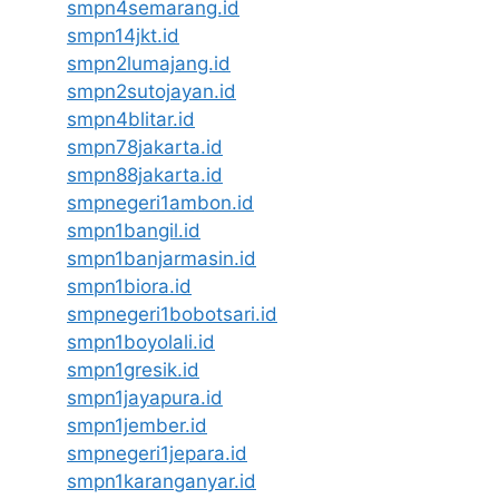
smpn4semarang.id
smpn14jkt.id
smpn2lumajang.id
smpn2sutojayan.id
smpn4blitar.id
smpn78jakarta.id
smpn88jakarta.id
smpnegeri1ambon.id
smpn1bangil.id
smpn1banjarmasin.id
smpn1biora.id
smpnegeri1bobotsari.id
smpn1boyolali.id
smpn1gresik.id
smpn1jayapura.id
smpn1jember.id
smpnegeri1jepara.id
smpn1karanganyar.id