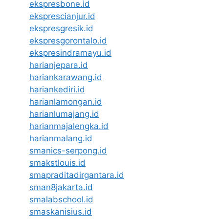
ekspresbone.id
eksprescianjur.id
ekspresgresik.id
ekspresgorontalo.id
ekspresindramayu.id
harianjepara.id
hariankarawang.id
hariankediri.id
harianlamongan.id
harianlumajang.id
harianmajalengka.id
harianmalang.id
smanics-serpong.id
smakstlouis.id
smapraditadirgantara.id
sman8jakarta.id
smalabschool.id
smaskanisius.id