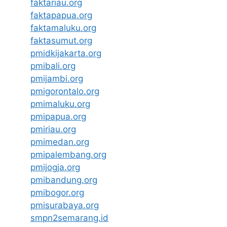
faktariau.org
faktapapua.org
faktamaluku.org
faktasumut.org
pmidkijakarta.org
pmibali.org
pmijambi.org
pmigorontalo.org
pmimaluku.org
pmipapua.org
pmiriau.org
pmimedan.org
pmipalembang.org
pmijogja.org
pmibandung.org
pmibogor.org
pmisurabaya.org
smpn2semarang.id