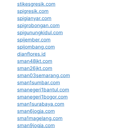
stikesgresik.com
spigresik.com
spigianyar.com
spigrobongan.com
spigunungkidul.com
spijember.com
spijombang.com
dianflores.id
sman48jkt.com
sman26jkt.com
sman03semarang.com
sman1sumbar.com
smanegeri1bantul.com
smanegeri1bogor.com
sman1surabaya.com
sman6jogja.com
sma1magelang.com
sman9jogja.com