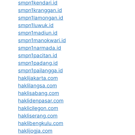
smpn1kendari.id
smpn1kranggan.id
smpn1lamongan.id
smpn1luwuk.id
smpn1madiun.id
smpn1manokwari.id
smpn1narmada.id
smpn1pacitan.id
smpn1padang.id
smpn1pailangga.id
haklijakarta.com
haklilangsa.com
haklisabang.com
haklidenpasar.com
haklicilegon.com
hakliserang.com
haklibengkulu.com
haklijogja.com