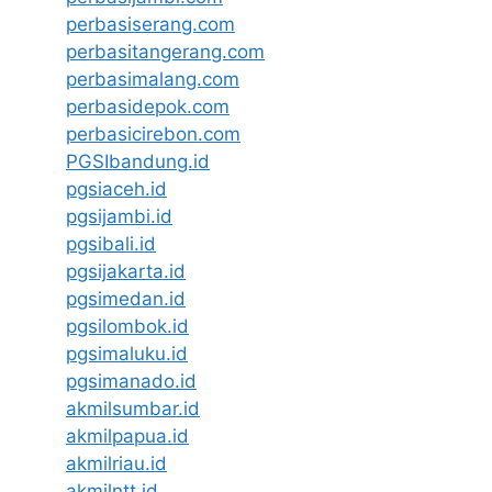
perbasiserang.com
perbasitangerang.com
perbasimalang.com
perbasidepok.com
perbasicirebon.com
PGSIbandung.id
pgsiaceh.id
pgsijambi.id
pgsibali.id
pgsijakarta.id
pgsimedan.id
pgsilombok.id
pgsimaluku.id
pgsimanado.id
akmilsumbar.id
akmilpapua.id
akmilriau.id
akmilntt.id