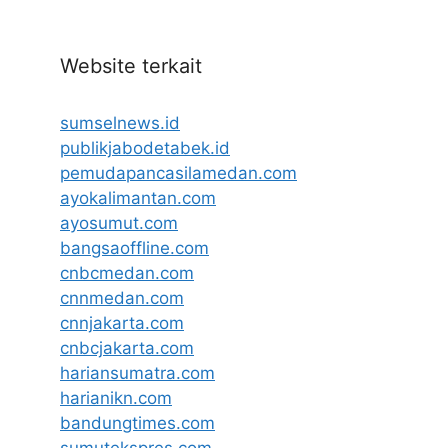
Website terkait
sumselnews.id
publikjabodetabek.id
pemudapancasilamedan.com
ayokalimantan.com
ayosumut.com
bangsaoffline.com
cnbcmedan.com
cnnmedan.com
cnnjakarta.com
cnbcjakarta.com
hariansumatra.com
harianikn.com
bandungtimes.com
sumutekspres.com