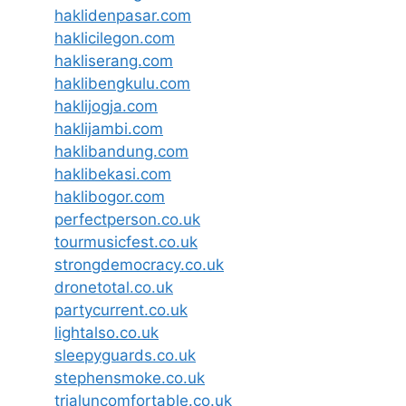
haklidenpasar.com
haklicilegon.com
hakliserang.com
haklibengkulu.com
haklijogja.com
haklijambi.com
haklibandung.com
haklibekasi.com
haklibogor.com
perfectperson.co.uk
tourmusicfest.co.uk
strongdemocracy.co.uk
dronetotal.co.uk
partycurrent.co.uk
lightalso.co.uk
sleepyguards.co.uk
stephensmoke.co.uk
trialuncomfortable.co.uk