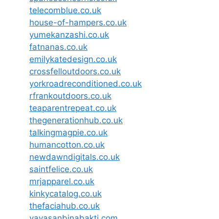
telecomblue.co.uk
house-of-hampers.co.uk
yumekanzashi.co.uk
fatnanas.co.uk
emilykatedesign.co.uk
crossfelloutdoors.co.uk
yorkroadreconditioned.co.uk
rfrankoutdoors.co.uk
teaparentrepeat.co.uk
thegenerationhub.co.uk
talkingmagpie.co.uk
humancotton.co.uk
newdawndigitals.co.uk
saintfelice.co.uk
mrjapparel.co.uk
kinkycatalog.co.uk
thefaciahub.co.uk
yayasanbinabakti.com