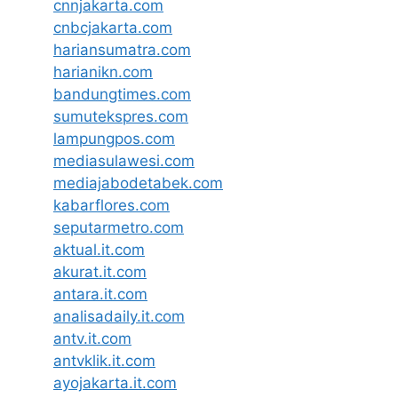
cnnjakarta.com
cnbcjakarta.com
hariansumatra.com
harianikn.com
bandungtimes.com
sumutekspres.com
lampungpos.com
mediasulawesi.com
mediajabodetabek.com
kabarflores.com
seputarmetro.com
aktual.it.com
akurat.it.com
antara.it.com
analisadaily.it.com
antv.it.com
antvklik.it.com
ayojakarta.it.com