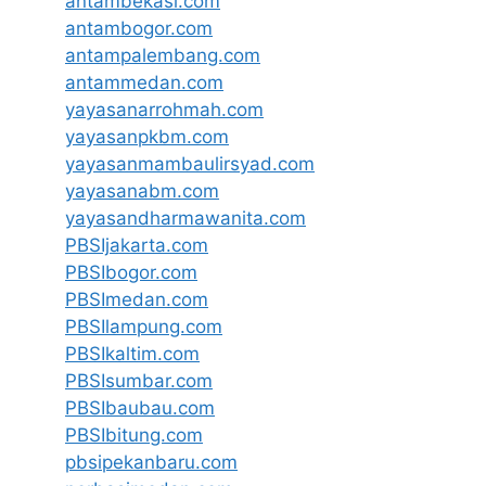
antambekasi.com
antambogor.com
antampalembang.com
antammedan.com
yayasanarrohmah.com
yayasanpkbm.com
yayasanmambaulirsyad.com
yayasanabm.com
yayasandharmawanita.com
PBSIjakarta.com
PBSIbogor.com
PBSImedan.com
PBSIlampung.com
PBSIkaltim.com
PBSIsumbar.com
PBSIbaubau.com
PBSIbitung.com
pbsipekanbaru.com