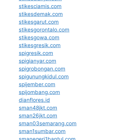
stikesciamis.com
stikesdemak.com
stikesgarut.com
stikesgorontalo.com
stikesgowa.com
stikesgresik.com
spigresik.com
spigianyar.com
spigrobongan.com
spigunungkidul.com
spijember.com
spijombang.com
dianflores.id
sman48jkt.com
sman26jkt.com
sman03semarang.com
sman1sumbar.com
smanegeri1bantul.com