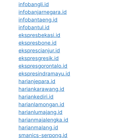
infobangli.id
infobanjarnegara.id
infobantaeng.id
infobantul.id
ekspresbekasi.id
ekspresbone.id
eksprescianjur.id
ekspresgresik.id
ekspresgorontalo.id
ekspresindramayu.id
harianjepara.id
hariankarawang.id
hariankediri.id
harianlamongan.id
harianlumajang.id
harianmajalengka.id
harianmalang.id
smanics-serpong.id