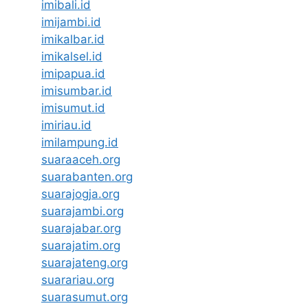
imibali.id
imijambi.id
imikalbar.id
imikalsel.id
imipapua.id
imisumbar.id
imisumut.id
imiriau.id
imilampung.id
suaraaceh.org
suarabanten.org
suarajogja.org
suarajambi.org
suarajabar.org
suarajatim.org
suarajateng.org
suarariau.org
suarasumut.org