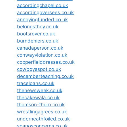
accordingchapel.co.uk
accordingoversees.co.uk
annoyingfunded.co.uk
belongsthey.co.uk
bootsrover.co.uk
burndeniers.co.uk
canadaperson.co.uk
conwayviolation.co.uk
copperfielddresses.co.uk
cowboysspot.co.uk
decemberteaching.co.uk
traceloans.co.uk
thenewsweek.co.uk
thecakewala.co.uk
thomson-thorn.co.uk
wrestlingagrees.co.uk
underneathfoiled.co.uk
spanosconcerns.co.uk