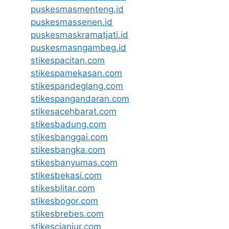
puskesmasmenteng.id
puskesmassenen.id
puskesmaskramatjati.id
puskesmasngambeg.id
stikespacitan.com
stikespamekasan.com
stikespandeglang.com
stikespangandaran.com
stikesacehbarat.com
stikesbadung.com
stikesbanggai.com
stikesbangka.com
stikesbanyumas.com
stikesbekasi.com
stikesblitar.com
stikesbogor.com
stikesbrebes.com
stikescianjur.com