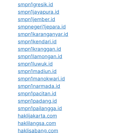
smpn1gresik.id
smpn1jayapura.id
smpn1jember.id
smpnegeri1jepara.id
smpn1karanganyar.id
smpn1kendari.id
smpn1kranggan.id
smpn1lamongan.id
smpn1luwuk.id
smpn1madiun.id
smpn1manokwari.id
smpn1narmada.id
smpn1pacitan.id
smpn1padang.id
smpn1pailangga.id
haklijakarta.com
haklilangsa.com
haklisabang.com