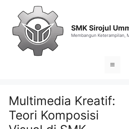
Langsung
ke
isi
SMK Sirojul Um
Membangun Keterampilan, 
Menu
Multimedia Kreatif:
Teori Komposisi