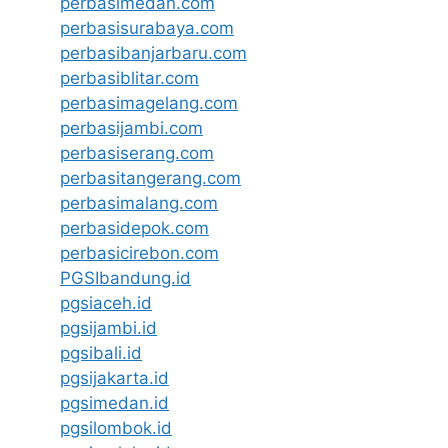
perbasimedan.com
perbasisurabaya.com
perbasibanjarbaru.com
perbasiblitar.com
perbasimagelang.com
perbasijambi.com
perbasiserang.com
perbasitangerang.com
perbasimalang.com
perbasidepok.com
perbasicirebon.com
PGSIbandung.id
pgsiaceh.id
pgsijambi.id
pgsibali.id
pgsijakarta.id
pgsimedan.id
pgsilombok.id