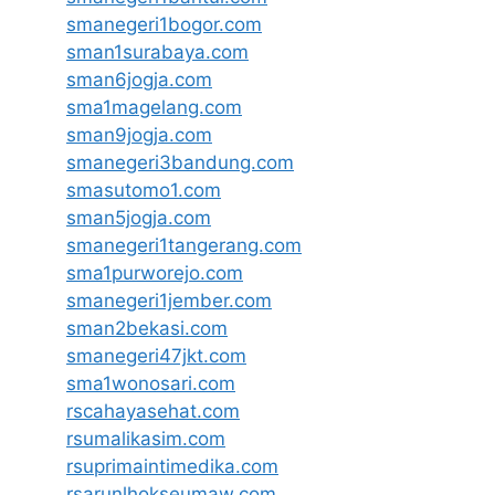
smanegeri1bogor.com
sman1surabaya.com
sman6jogja.com
sma1magelang.com
sman9jogja.com
smanegeri3bandung.com
smasutomo1.com
sman5jogja.com
smanegeri1tangerang.com
sma1purworejo.com
smanegeri1jember.com
sman2bekasi.com
smanegeri47jkt.com
sma1wonosari.com
rscahayasehat.com
rsumalikasim.com
rsuprimaintimedika.com
rsarunlhokseumaw.com