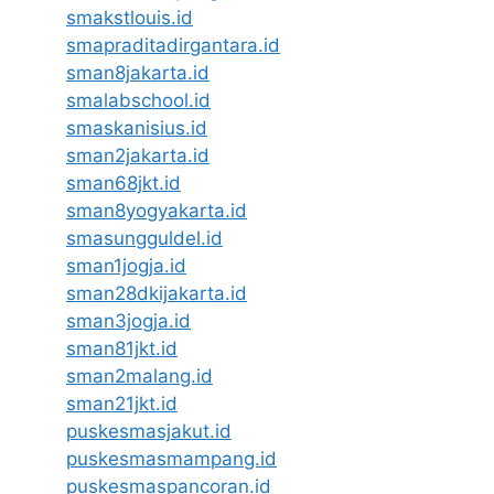
smakstlouis.id
smapraditadirgantara.id
sman8jakarta.id
smalabschool.id
smaskanisius.id
sman2jakarta.id
sman68jkt.id
sman8yogyakarta.id
smasungguldel.id
sman1jogja.id
sman28dkijakarta.id
sman3jogja.id
sman81jkt.id
sman2malang.id
sman21jkt.id
puskesmasjakut.id
puskesmasmampang.id
puskesmaspancoran.id