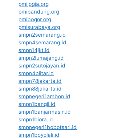
pmijogja.org
pmibandung.org
pmibogor.org
pmisurabaya.org
smpn2semarang.id
smpn4semarang.id
smpn14jkt.id
smpn2lumajang.id
smpn2sutojayan.id
smpn4blitar.id
smpn78jakarta.id
smpn88jakarta.id
smpnegeri1ambon.id
smpn1bangil.id
smpn1banjarmasin.id
smpn1biora.id
smpnegeri1bobotsari.id
smpn1boyolali.id