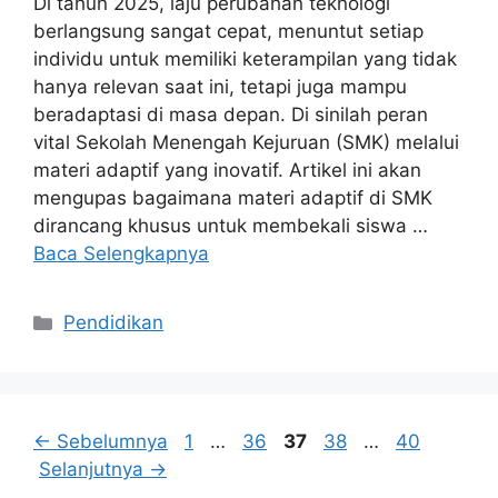
Di tahun 2025, laju perubahan teknologi
berlangsung sangat cepat, menuntut setiap
individu untuk memiliki keterampilan yang tidak
hanya relevan saat ini, tetapi juga mampu
beradaptasi di masa depan. Di sinilah peran
vital Sekolah Menengah Kejuruan (SMK) melalui
materi adaptif yang inovatif. Artikel ini akan
mengupas bagaimana materi adaptif di SMK
dirancang khusus untuk membekali siswa …
Baca Selengkapnya
Kategori
Pendidikan
Halaman
Halaman
Halaman
Halaman
Halaman
←
Sebelumnya
1
…
36
37
38
…
40
Selanjutnya
→