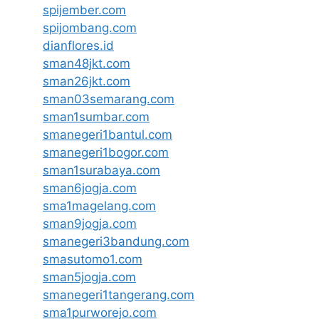
spijember.com
spijombang.com
dianflores.id
sman48jkt.com
sman26jkt.com
sman03semarang.com
sman1sumbar.com
smanegeri1bantul.com
smanegeri1bogor.com
sman1surabaya.com
sman6jogja.com
sma1magelang.com
sman9jogja.com
smanegeri3bandung.com
smasutomo1.com
sman5jogja.com
smanegeri1tangerang.com
sma1purworejo.com