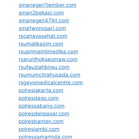
smanegeri1jember.com
sman2bekasi.com
smanegeri47jkt.com
sma1wonosari.com
rscahayasehat.com
rsumalikasim.com
rsuprimaintimedika.com
rsarunlhokseumaw.com
rsufauziahbireu.com
rsumumcitrahusada.com
rsgayomedicalcentre.com
polresjakarta.com
polresdago.com
polressabang.com
polresdenpasar.com
polresbanten.com
polresjambi.com
polressamarinda.com