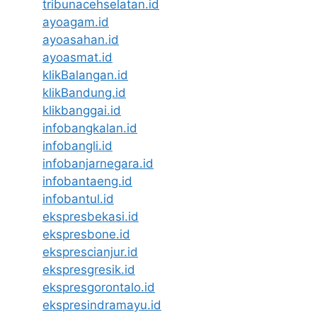
tribunacehselatan.id
ayoagam.id
ayoasahan.id
ayoasmat.id
klikBalangan.id
klikBandung.id
klikbanggai.id
infobangkalan.id
infobangli.id
infobanjarnegara.id
infobantaeng.id
infobantul.id
ekspresbekasi.id
ekspresbone.id
eksprescianjur.id
ekspresgresik.id
ekspresgorontalo.id
ekspresindramayu.id