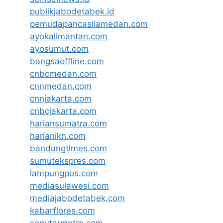
publikjabodetabek.id
pemudapancasilamedan.com
ayokalimantan.com
ayosumut.com
bangsaoffline.com
cnbcmedan.com
cnnmedan.com
cnnjakarta.com
cnbcjakarta.com
hariansumatra.com
harianikn.com
bandungtimes.com
sumutekspres.com
lampungpos.com
mediasulawesi.com
mediajabodetabek.com
kabarflores.com