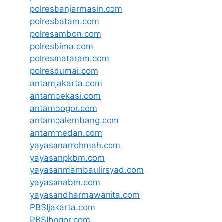
polresbanjarmasin.com
polresbatam.com
polresambon.com
polresbima.com
polresmataram.com
polresdumai.com
antamjakarta.com
antambekasi.com
antambogor.com
antampalembang.com
antammedan.com
yayasanarrohmah.com
yayasanpkbm.com
yayasanmambaulirsyad.com
yayasanabm.com
yayasandharmawanita.com
PBSIjakarta.com
PBSIbogor.com