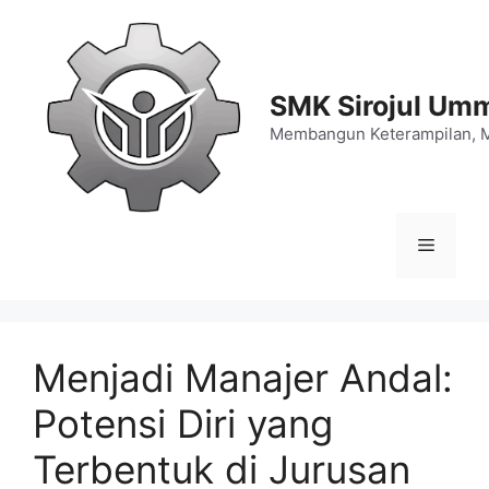
Langsung
ke
isi
SMK Sirojul Um
Membangun Keterampilan, 
Menu
Menjadi Manajer Andal:
Potensi Diri yang
Terbentuk di Jurusan