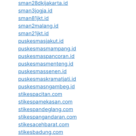
sman28dkijakarta.id
sman3jogja.id
sman81jkt.id
sman2malang.id
sman21jkt.id
puskesmasjakut.id
puskesmasmampang.id
puskesmaspancoran.id
puskesmasmenteng.id
puskesmassenen.id
puskesmaskramatjati.id
puskesmasngambeg.id
stikespacitan.com
stikespamekasan.com
stikespandeglang.com
stikespangandaran.com
stikesacehbarat.com
stikesbadung.com