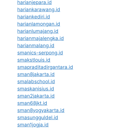
harianjepara.id
hariankarawang.id
hariankediri.id
harianlamongan.id
harianlumajang.id
harianmajalengka.id
harianmalang.id
smanics-serpong.id
smakstlouis.id
smapraditadirgantara.id
sman8jakarta.id
smalabschool.id
smaskanisius.id
sman2jakarta.id
sman68jkt.id
sman8yogyakarta.id
smasungguldel.id
sman1jogja.id