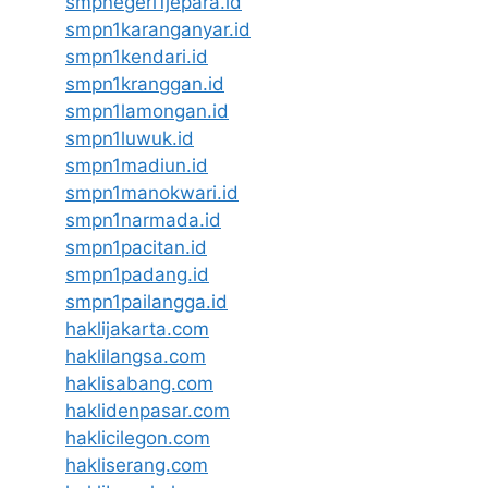
smpnegeri1jepara.id
smpn1karanganyar.id
smpn1kendari.id
smpn1kranggan.id
smpn1lamongan.id
smpn1luwuk.id
smpn1madiun.id
smpn1manokwari.id
smpn1narmada.id
smpn1pacitan.id
smpn1padang.id
smpn1pailangga.id
haklijakarta.com
haklilangsa.com
haklisabang.com
haklidenpasar.com
haklicilegon.com
hakliserang.com