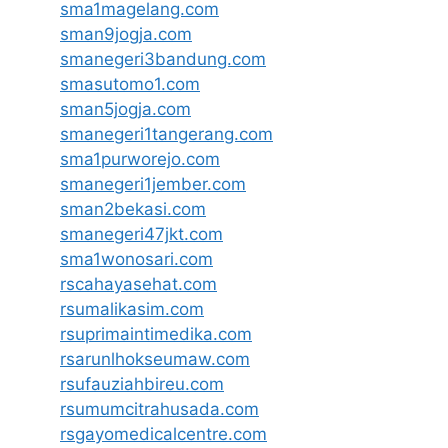
sma1magelang.com
sman9jogja.com
smanegeri3bandung.com
smasutomo1.com
sman5jogja.com
smanegeri1tangerang.com
sma1purworejo.com
smanegeri1jember.com
sman2bekasi.com
smanegeri47jkt.com
sma1wonosari.com
rscahayasehat.com
rsumalikasim.com
rsuprimaintimedika.com
rsarunlhokseumaw.com
rsufauziahbireu.com
rsumumcitrahusada.com
rsgayomedicalcentre.com