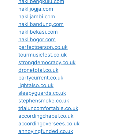
haklibengkulu.com
haklijogja.com
haklijambi.com
haklibandung.com
haklibekasi.com
haklibogor.com
perfectperson.co.uk
tourmusicfest.co.uk
strongdemocracy.co.uk
dronetotal.co.uk
partycurrent.co.uk
lightalso.co.uk
sleepyguards.co.uk
stephensmoke.co.uk
trialuncomfortable.co.uk
accordingchapel.co.uk
accordingoversees.co.uk
annoyingfunded.co.uk