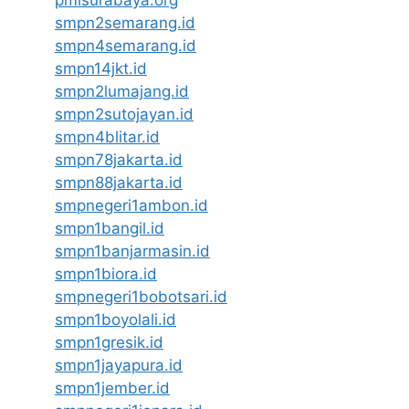
smpn2semarang.id
smpn4semarang.id
smpn14jkt.id
smpn2lumajang.id
smpn2sutojayan.id
smpn4blitar.id
smpn78jakarta.id
smpn88jakarta.id
smpnegeri1ambon.id
smpn1bangil.id
smpn1banjarmasin.id
smpn1biora.id
smpnegeri1bobotsari.id
smpn1boyolali.id
smpn1gresik.id
smpn1jayapura.id
smpn1jember.id