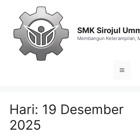
Langsung
ke
isi
SMK Sirojul Um
Membangun Keterampilan, 
Menu
Hari:
19 Desember
2025