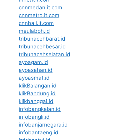
cnnmedan.it.com
cnnmetro.it.com
cnnbali.it.com
meulaboh.id
tribunacehbarat.id
tribunacehbesar.id
tribunacehselatan.id
ayoagam.id
ayoasahan.id
ayoasmat.id
klikBalangan.id
klikBandung.id
klikbanggai.id
infobangkalan.id
infobangli.id
infobanjarnegara.id
infobantaeng.id