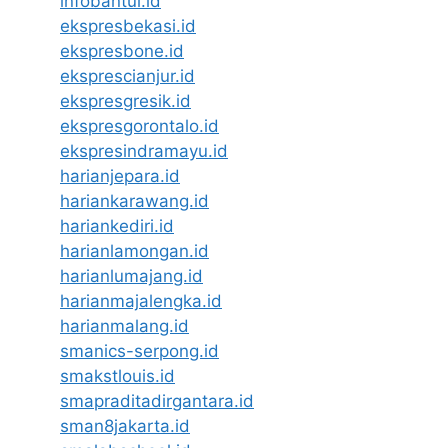
infobantul.id
ekspresbekasi.id
ekspresbone.id
eksprescianjur.id
ekspresgresik.id
ekspresgorontalo.id
ekspresindramayu.id
harianjepara.id
hariankarawang.id
hariankediri.id
harianlamongan.id
harianlumajang.id
harianmajalengka.id
harianmalang.id
smanics-serpong.id
smakstlouis.id
smapraditadirgantara.id
sman8jakarta.id