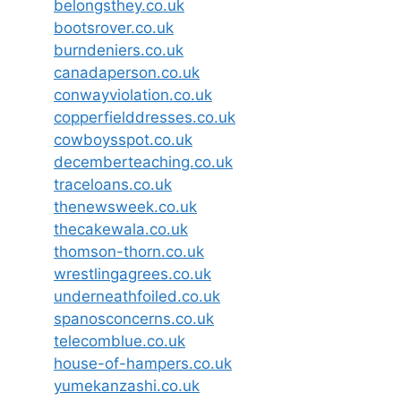
belongsthey.co.uk
bootsrover.co.uk
burndeniers.co.uk
canadaperson.co.uk
conwayviolation.co.uk
copperfielddresses.co.uk
cowboysspot.co.uk
decemberteaching.co.uk
traceloans.co.uk
thenewsweek.co.uk
thecakewala.co.uk
thomson-thorn.co.uk
wrestlingagrees.co.uk
underneathfoiled.co.uk
spanosconcerns.co.uk
telecomblue.co.uk
house-of-hampers.co.uk
yumekanzashi.co.uk