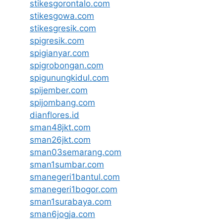
stikesgorontalo.com
stikesgowa.com
stikesgresik.com
spigresik.com
spigianyar.com
spigrobongan.com
spigunungkidul.com
spijember.com
spijombang.com
dianflores.id
sman48jkt.com
sman26jkt.com
sman03semarang.com
sman1sumbar.com
smanegeri1bantul.com
smanegeri1bogor.com
sman1surabaya.com
sman6jogja.com