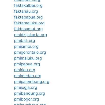
faktakalbar.org
faktariau.org
faktapapua.org
faktamaluku.org
faktasumut.org
pmidkijakarta.org
pmibali.org
pmijambi.org
pmigorontalo.org
pmimaluku.org
pmipapua.org
pmiriau.org
pmimedan.org
pmipalembang.org
pmijogja.org
pmibandung.org
pmibogor.org
pmisurabaya.org