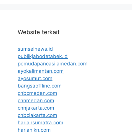
Website terkait
sumselnews.id
publikjabodetabek.id
pemudapancasilamedan.com
ayokalimantan.com
ayosumut.com
bangsaoffline.com
cnbcmedan.com
cnnmedan.com
cnnjakarta.com
cnbcjakarta.com
hariansumatra.com
harianikn.com