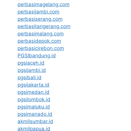
perbasimagelang.com
perbasijambi.com
perbasiserang.com
perbasitangerang.com
perbasimalang.com
perbasidepok.com
perbasicirebon.com
PGSIbandung.id
pgsiaceh.id
pgsijambi.id
pgsibali.id
pgsijakarta.id
pgsimedan.id
pgsilombok.id
pgsimaluku.id
pgsimanado.id
akmilsumbar.id
akmilpapua.id