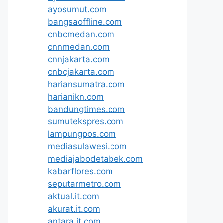
ayosumut.com
bangsaoffline.com
cnbcmedan.com
cnnmedan.com
cnnjakarta.com
cnbcjakarta.com
hariansumatra.com
harianikn.com
bandungtimes.com
sumutekspres.com
lampungpos.com
mediasulawesi.com
mediajabodetabek.com
kabarflores.com
seputarmetro.com
aktual.it.com
akurat.it.com
antara.it.com