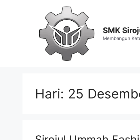
Langsung
ke
isi
SMK Siro
Membangun Kete
Hari:
25 Desemb
Sirojul Ummah Fashi