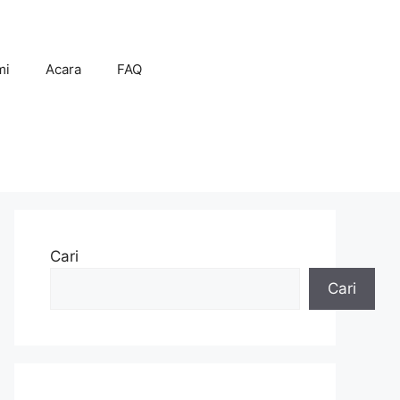
mi
Acara
FAQ
Cari
Cari