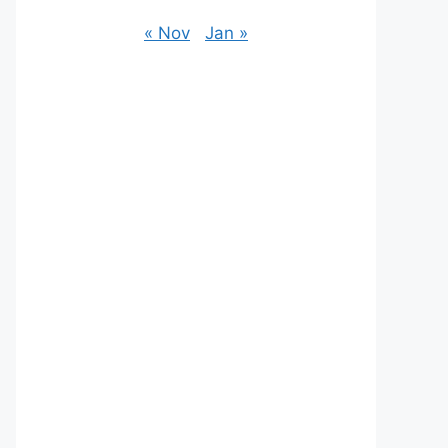
« Nov
Jan »