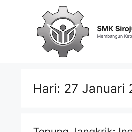
Langsung
ke
isi
SMK Siro
Membangun Kete
Hari:
27 Januari
Tepung Jangkrik: In