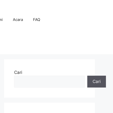
mi
Acara
FAQ
Cari
Cari