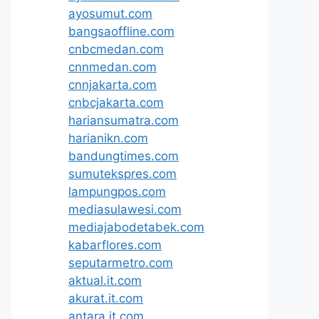
ayosumut.com
bangsaoffline.com
cnbcmedan.com
cnnmedan.com
cnnjakarta.com
cnbcjakarta.com
hariansumatra.com
harianikn.com
bandungtimes.com
sumutekspres.com
lampungpos.com
mediasulawesi.com
mediajabodetabek.com
kabarflores.com
seputarmetro.com
aktual.it.com
akurat.it.com
antara.it.com