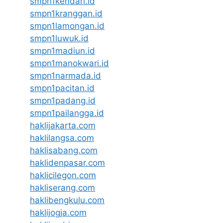
smpn1kendari.id
smpn1kranggan.id
smpn1lamongan.id
smpn1luwuk.id
smpn1madiun.id
smpn1manokwari.id
smpn1narmada.id
smpn1pacitan.id
smpn1padang.id
smpn1pailangga.id
haklijakarta.com
haklilangsa.com
haklisabang.com
haklidenpasar.com
haklicilegon.com
hakliserang.com
haklibengkulu.com
haklijogja.com