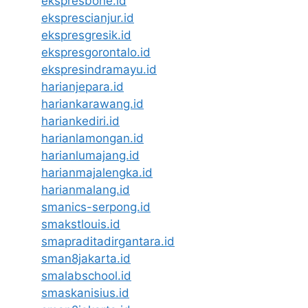
ekspresbone.id
eksprescianjur.id
ekspresgresik.id
ekspresgorontalo.id
ekspresindramayu.id
harianjepara.id
hariankarawang.id
hariankediri.id
harianlamongan.id
harianlumajang.id
harianmajalengka.id
harianmalang.id
smanics-serpong.id
smakstlouis.id
smapraditadirgantara.id
sman8jakarta.id
smalabschool.id
smaskanisius.id