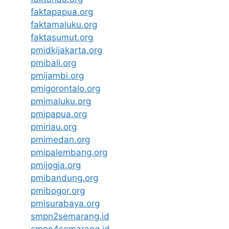
faktapapua.org
faktamaluku.org
faktasumut.org
pmidkijakarta.org
pmibali.org
pmijambi.org
pmigorontalo.org
pmimaluku.org
pmipapua.org
pmiriau.org
pmimedan.org
pmipalembang.org
pmijogja.org
pmibandung.org
pmibogor.org
pmisurabaya.org
smpn2semarang.id
smpn4semarang.id