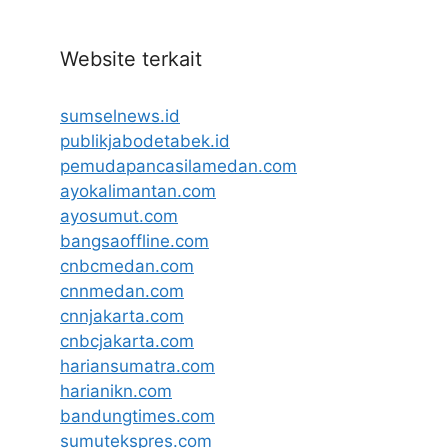
Website terkait
sumselnews.id
publikjabodetabek.id
pemudapancasilamedan.com
ayokalimantan.com
ayosumut.com
bangsaoffline.com
cnbcmedan.com
cnnmedan.com
cnnjakarta.com
cnbcjakarta.com
hariansumatra.com
harianikn.com
bandungtimes.com
sumutekspres.com