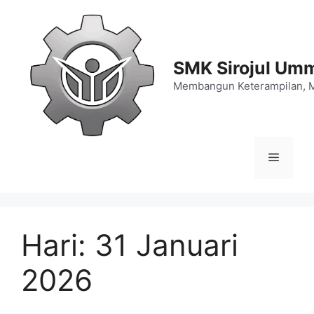
Langsung
ke
isi
SMK Sirojul Um
Membangun Keterampilan, 
Menu
Hari:
31 Januari
2026