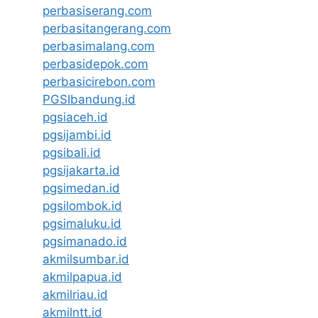
perbasiserang.com
perbasitangerang.com
perbasimalang.com
perbasidepok.com
perbasicirebon.com
PGSIbandung.id
pgsiaceh.id
pgsijambi.id
pgsibali.id
pgsijakarta.id
pgsimedan.id
pgsilombok.id
pgsimaluku.id
pgsimanado.id
akmilsumbar.id
akmilpapua.id
akmilriau.id
akmilntt.id