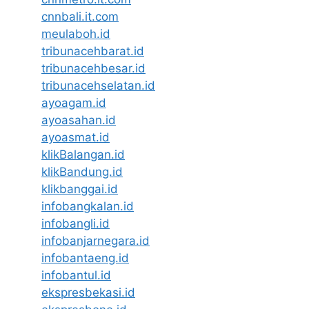
cnnbali.it.com
meulaboh.id
tribunacehbarat.id
tribunacehbesar.id
tribunacehselatan.id
ayoagam.id
ayoasahan.id
ayoasmat.id
klikBalangan.id
klikBandung.id
klikbanggai.id
infobangkalan.id
infobangli.id
infobanjarnegara.id
infobantaeng.id
infobantul.id
ekspresbekasi.id