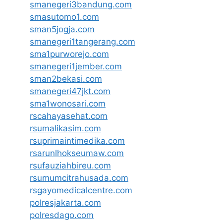
smanegeri3bandung.com
smasutomo1.com
sman5jogja.com
smanegeri1tangerang.com
sma1purworejo.com
smanegeri1jember.com
sman2bekasi.com
smanegeri47jkt.com
sma1wonosari.com
rscahayasehat.com
rsumalikasim.com
rsuprimaintimedika.com
rsarunlhokseumaw.com
rsufauziahbireu.com
rsumumcitrahusada.com
rsgayomedicalcentre.com
polresjakarta.com
polresdago.com