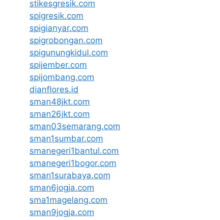
stikesgresik.com
spigresik.com
spigianyar.com
spigrobongan.com
spigunungkidul.com
spijember.com
spijombang.com
dianflores.id
sman48jkt.com
sman26jkt.com
sman03semarang.com
sman1sumbar.com
smanegeri1bantul.com
smanegeri1bogor.com
sman1surabaya.com
sman6jogja.com
sma1magelang.com
sman9jogja.com