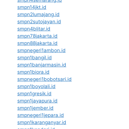
smpn14jkt.id
smpn2lumajang.id
smpn2sutojayan.id
smpn4blitar.id
smpn78jakarta.id
smpn88jakarta.id
smpnegeri1ambon.id
smpn1bangil.id
smpn1banjarmasin.id
smpn1biora.id
smpnegeri1bobotsari.id
smpn1boyolali.id
smpn1gresik.id
smpn1jayapura.id
smpn1jember.id
smpnegeri1jepara.id
smpn1karanganyar.id