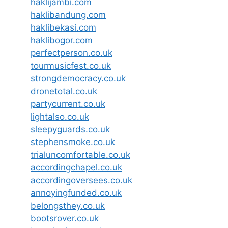
haklijambi.com
haklibandung.com
haklibekasi.com
haklibogor.com
perfectperson.co.uk
tourmusicfest.co.uk
strongdemocracy.co.uk
dronetotal.co.uk
partycurrent.co.uk
lightalso.co.uk
sleepyguards.co.uk
stephensmoke.co.uk
trialuncomfortable.co.uk
accordingchapel.co.uk
accordingoversees.co.uk
annoyingfunded.co.uk
belongsthey.co.uk
bootsrover.co.uk