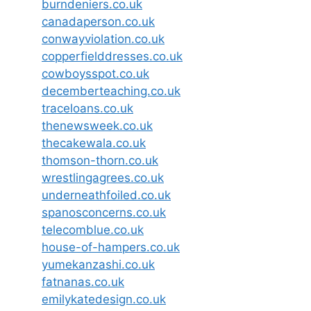
burndeniers.co.uk
canadaperson.co.uk
conwayviolation.co.uk
copperfielddresses.co.uk
cowboysspot.co.uk
decemberteaching.co.uk
traceloans.co.uk
thenewsweek.co.uk
thecakewala.co.uk
thomson-thorn.co.uk
wrestlingagrees.co.uk
underneathfoiled.co.uk
spanosconcerns.co.uk
telecomblue.co.uk
house-of-hampers.co.uk
yumekanzashi.co.uk
fatnanas.co.uk
emilykatedesign.co.uk