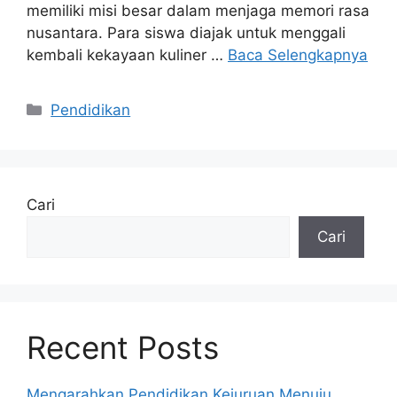
memiliki misi besar dalam menjaga memori rasa
nusantara. Para siswa diajak untuk menggali
kembali kekayaan kuliner …
Baca Selengkapnya
Kategori
Pendidikan
Cari
Cari
Recent Posts
Mengarahkan Pendidikan Kejuruan Menuju