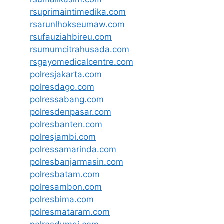
rsuprimaintimedika.com
rsarunlhokseumaw.com
rsufauziahbireu.com
rsumumcitrahusada.com
rsgayomedicalcentre.com
polresjakarta.com
polresdago.com
polressabang.com
polresdenpasar.com
polresbanten.com
polresjambi.com
polressamarinda.com
polresbanjarmasin.com
polresbatam.com
polresambon.com
polresbima.com
polresmataram.com