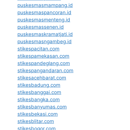
puskesmasmampang.id
puskesmaspancoran.id
puskesmasmenteng.id
puskesmassenen.id
puskesmaskramatjati.id
puskesmasngambeg.id
stikespacitan.com
stikespamekasan.com
stikespandeglang.com
stikespangandaran.com
stikesacehbarat.com
stikesbadung.com
stikesbanggai.com
stikesbangka.com
stikesbanyumas.com
stikesbekasi.com
stikesblitar.com
stikesbogor.com