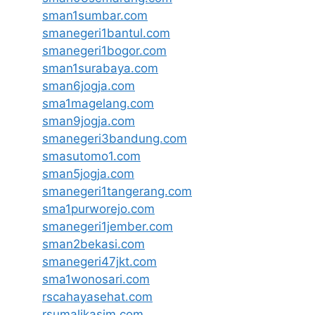
sman1sumbar.com
smanegeri1bantul.com
smanegeri1bogor.com
sman1surabaya.com
sman6jogja.com
sma1magelang.com
sman9jogja.com
smanegeri3bandung.com
smasutomo1.com
sman5jogja.com
smanegeri1tangerang.com
sma1purworejo.com
smanegeri1jember.com
sman2bekasi.com
smanegeri47jkt.com
sma1wonosari.com
rscahayasehat.com
rsumalikasim.com