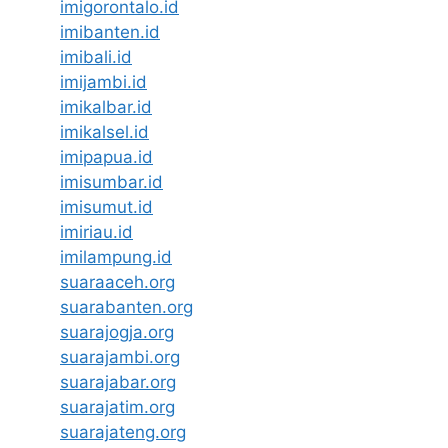
imigorontalo.id
imibanten.id
imibali.id
imijambi.id
imikalbar.id
imikalsel.id
imipapua.id
imisumbar.id
imisumut.id
imiriau.id
imilampung.id
suaraaceh.org
suarabanten.org
suarajogja.org
suarajambi.org
suarajabar.org
suarajatim.org
suarajateng.org