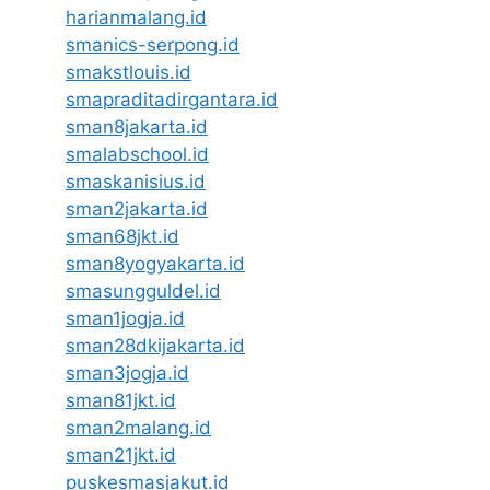
harianmalang.id
smanics-serpong.id
smakstlouis.id
smapraditadirgantara.id
sman8jakarta.id
smalabschool.id
smaskanisius.id
sman2jakarta.id
sman68jkt.id
sman8yogyakarta.id
smasungguldel.id
sman1jogja.id
sman28dkijakarta.id
sman3jogja.id
sman81jkt.id
sman2malang.id
sman21jkt.id
puskesmasjakut.id