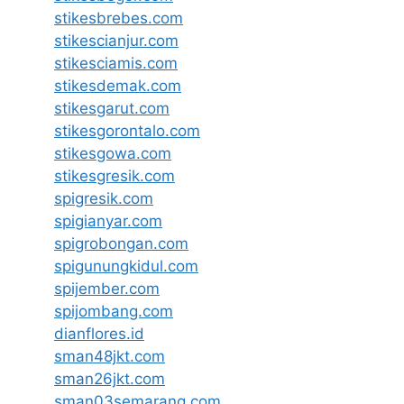
stikesbrebes.com
stikescianjur.com
stikesciamis.com
stikesdemak.com
stikesgarut.com
stikesgorontalo.com
stikesgowa.com
stikesgresik.com
spigresik.com
spigianyar.com
spigrobongan.com
spigunungkidul.com
spijember.com
spijombang.com
dianflores.id
sman48jkt.com
sman26jkt.com
sman03semarang.com