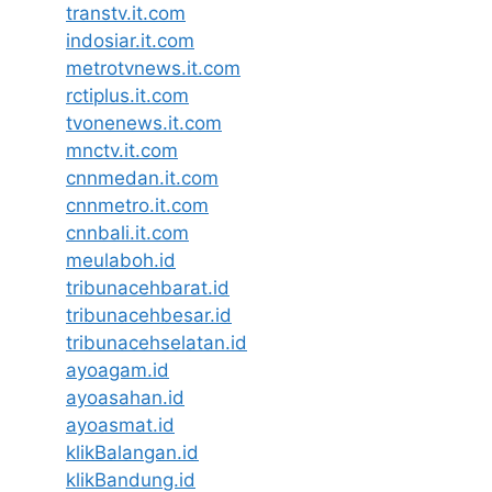
transtv.it.com
indosiar.it.com
metrotvnews.it.com
rctiplus.it.com
tvonenews.it.com
mnctv.it.com
cnnmedan.it.com
cnnmetro.it.com
cnnbali.it.com
meulaboh.id
tribunacehbarat.id
tribunacehbesar.id
tribunacehselatan.id
ayoagam.id
ayoasahan.id
ayoasmat.id
klikBalangan.id
klikBandung.id