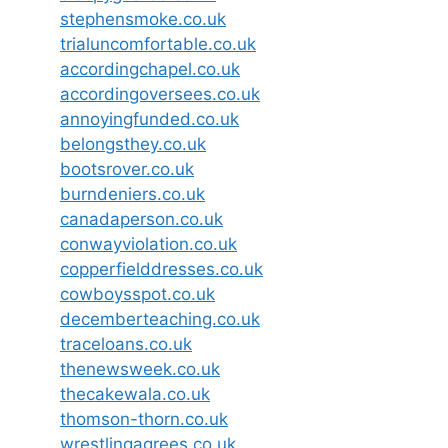
stephensmoke.co.uk
trialuncomfortable.co.uk
accordingchapel.co.uk
accordingoversees.co.uk
annoyingfunded.co.uk
belongsthey.co.uk
bootsrover.co.uk
burndeniers.co.uk
canadaperson.co.uk
conwayviolation.co.uk
copperfielddresses.co.uk
cowboysspot.co.uk
decemberteaching.co.uk
traceloans.co.uk
thenewsweek.co.uk
thecakewala.co.uk
thomson-thorn.co.uk
wrestlingagrees.co.uk