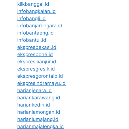
klikbanggai.id
infobangkalan.id
infobangli.id
infobanjarnegara.id
infobantaeng.id
infobantul.id
ekspresbekasi.id
ekspresbone.id
eksprescianjur.id
ekspresgresik.id
ekspresgorontalo.id
ekspresindramayu.id
harianjepara.id
hariankarawang.id
hariankediri.id
harianlamongan.id
harianlumajang.id
harianmajalengka.id