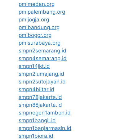
pmimedan.org
pmipalembang.org
pmijogja.org
pmibandung.org
pmibogor.org
pmisurabaya.org
smpn2semarang.id
smpn4semarang.id
smpn14jkt.id
smpn2lumajang.id
smpn2sutojayan.id
smpn4blitar.id
smpn78jakarta.id
smpn88jakarta.id
smpnegeri1ambon.id
smpn1bangil.id
smpn1banjarmasin.id
smpn1biora.id