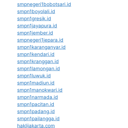
smpnegeri1bobotsari.id
smpn1boyolali.id
smpn1gresik.id
smpn1jayapura.id
smpn1jember.id
smpnegeri1jepara.id
smpn1karanganyar.id
smpn1kendari.id
smpn1kranggan.id
smpn1lamongan.id
smpn1luwuk.id
smpn1madiun.id
smpn1manokwari.id
smpn1narmada.id
smpn1pacitan.id
smpn1padang.id
smpn1pailangga.id
haklijakarta.com