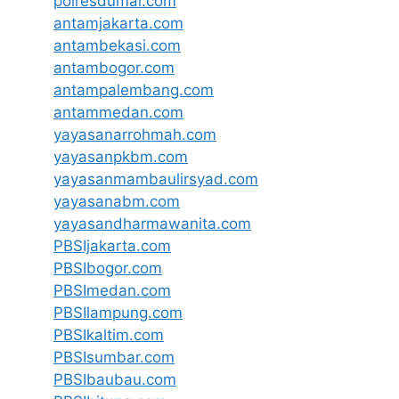
polresdumai.com
antamjakarta.com
antambekasi.com
antambogor.com
antampalembang.com
antammedan.com
yayasanarrohmah.com
yayasanpkbm.com
yayasanmambaulirsyad.com
yayasanabm.com
yayasandharmawanita.com
PBSIjakarta.com
PBSIbogor.com
PBSImedan.com
PBSIlampung.com
PBSIkaltim.com
PBSIsumbar.com
PBSIbaubau.com