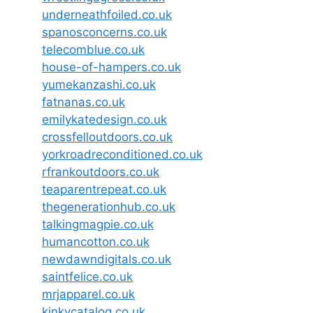
underneathfoiled.co.uk
spanosconcerns.co.uk
telecomblue.co.uk
house-of-hampers.co.uk
yumekanzashi.co.uk
fatnanas.co.uk
emilykatedesign.co.uk
crossfelloutdoors.co.uk
yorkroadreconditioned.co.uk
rfrankoutdoors.co.uk
teaparentrepeat.co.uk
thegenerationhub.co.uk
talkingmagpie.co.uk
humancotton.co.uk
newdawndigitals.co.uk
saintfelice.co.uk
mrjapparel.co.uk
kinkycatalog.co.uk