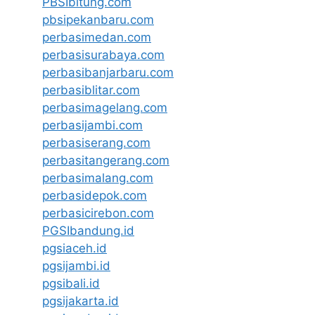
PBSIbitung.com
pbsipekanbaru.com
perbasimedan.com
perbasisurabaya.com
perbasibanjarbaru.com
perbasiblitar.com
perbasimagelang.com
perbasijambi.com
perbasiserang.com
perbasitangerang.com
perbasimalang.com
perbasidepok.com
perbasicirebon.com
PGSIbandung.id
pgsiaceh.id
pgsijambi.id
pgsibali.id
pgsijakarta.id