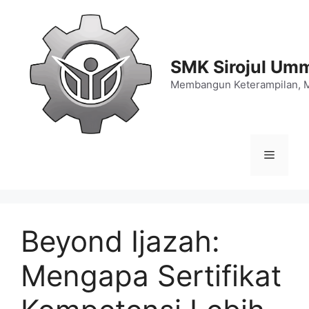
Langsung
ke
isi
SMK Sirojul Um
Membangun Keterampilan, 
Menu
Beyond Ijazah:
Mengapa Sertifikat