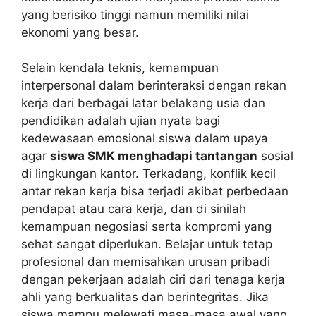
yang berisiko tinggi namun memiliki nilai
ekonomi yang besar.
Selain kendala teknis, kemampuan
interpersonal dalam berinteraksi dengan rekan
kerja dari berbagai latar belakang usia dan
pendidikan adalah ujian nyata bagi
kedewasaan emosional siswa dalam upaya
agar
siswa SMK menghadapi tantangan
sosial
di lingkungan kantor. Terkadang, konflik kecil
antar rekan kerja bisa terjadi akibat perbedaan
pendapat atau cara kerja, dan di sinilah
kemampuan negosiasi serta kompromi yang
sehat sangat diperlukan. Belajar untuk tetap
profesional dan memisahkan urusan pribadi
dengan pekerjaan adalah ciri dari tenaga kerja
ahli yang berkualitas dan berintegritas. Jika
siswa mampu melewati masa-masa awal yang