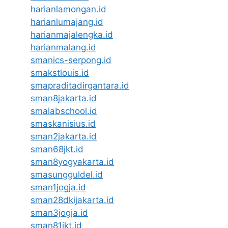
harianlamongan.id
harianlumajang.id
harianmajalengka.id
harianmalang.id
smanics-serpong.id
smakstlouis.id
smapraditadirgantara.id
sman8jakarta.id
smalabschool.id
smaskanisius.id
sman2jakarta.id
sman68jkt.id
sman8yogyakarta.id
smasungguldel.id
sman1jogja.id
sman28dkijakarta.id
sman3jogja.id
sman81jkt.id