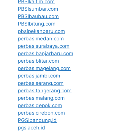
PBSIkaltim.com
PBSIsumbar.com
PBSIbaubau.com
PBSIbitung.com
pbsipekanbaru.com
perbasimedan.com
perbasisurabaya.com
perbasibanjarbaru.com
perbasiblitar.com
perbasimagelang.com
perbasijambi.com
perbasiserang.com
perbasitangerang.com
perbasimalang.com
perbasidepok.com
perbasicirebon.com
PGSIbandung.id
pgsiaceh.id