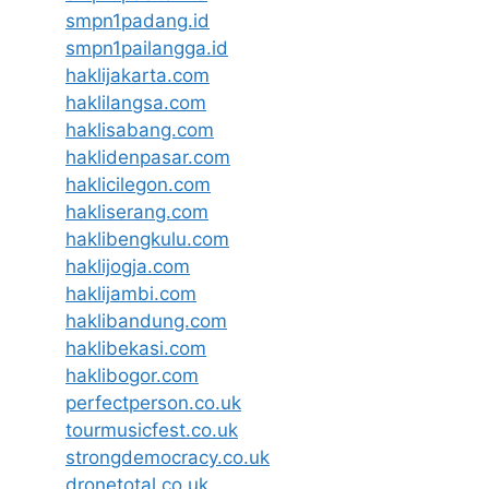
smpn1padang.id
smpn1pailangga.id
haklijakarta.com
haklilangsa.com
haklisabang.com
haklidenpasar.com
haklicilegon.com
hakliserang.com
haklibengkulu.com
haklijogja.com
haklijambi.com
haklibandung.com
haklibekasi.com
haklibogor.com
perfectperson.co.uk
tourmusicfest.co.uk
strongdemocracy.co.uk
dronetotal.co.uk