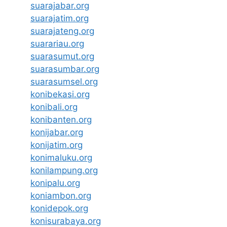
suarajabar.org
suarajatim.org
suarajateng.org
suarariau.org
suarasumut.org
suarasumbar.org
suarasumsel.org
konibekasi.org
konibali.org
konibanten.org
konijabar.org
konijatim.org
konimaluku.org
konilampung.org
konipalu.org
koniambon.org
konidepok.org
konisurabaya.org