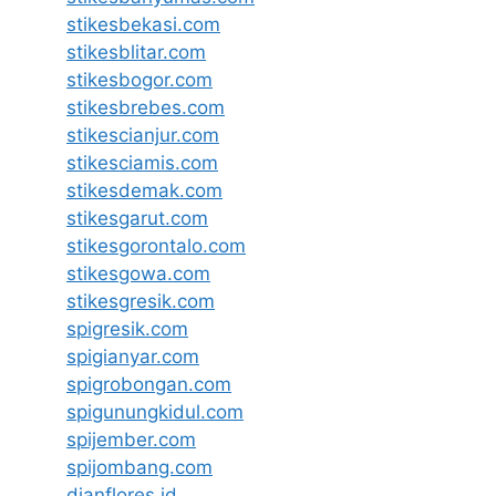
stikesbekasi.com
stikesblitar.com
stikesbogor.com
stikesbrebes.com
stikescianjur.com
stikesciamis.com
stikesdemak.com
stikesgarut.com
stikesgorontalo.com
stikesgowa.com
stikesgresik.com
spigresik.com
spigianyar.com
spigrobongan.com
spigunungkidul.com
spijember.com
spijombang.com
dianflores.id