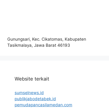
Gunungsari, Kec. Cikatomas, Kabupaten
Tasikmalaya, Jawa Barat 46193
Website terkait
sumselnews.id
publikjabodetabek.id
pemudapancasilamedan.com