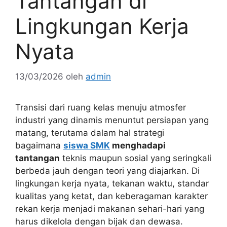
Tantangan di
Lingkungan Kerja
Nyata
13/03/2026
oleh
admin
Transisi dari ruang kelas menuju atmosfer
industri yang dinamis menuntut persiapan yang
matang, terutama dalam hal strategi
bagaimana
siswa SMK
menghadapi
tantangan
teknis maupun sosial yang seringkali
berbeda jauh dengan teori yang diajarkan. Di
lingkungan kerja nyata, tekanan waktu, standar
kualitas yang ketat, dan keberagaman karakter
rekan kerja menjadi makanan sehari-hari yang
harus dikelola dengan bijak dan dewasa.