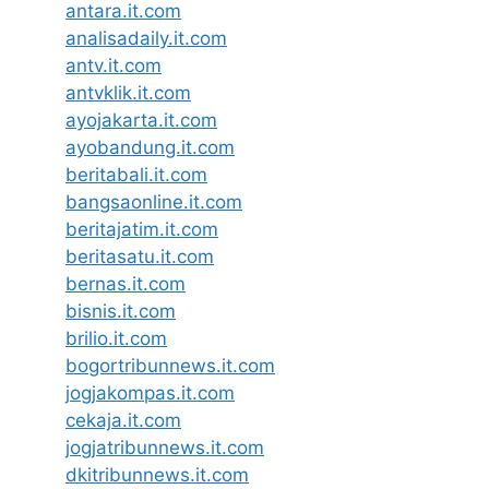
antara.it.com
analisadaily.it.com
antv.it.com
antvklik.it.com
ayojakarta.it.com
ayobandung.it.com
beritabali.it.com
bangsaonline.it.com
beritajatim.it.com
beritasatu.it.com
bernas.it.com
bisnis.it.com
brilio.it.com
bogortribunnews.it.com
jogjakompas.it.com
cekaja.it.com
jogjatribunnews.it.com
dkitribunnews.it.com