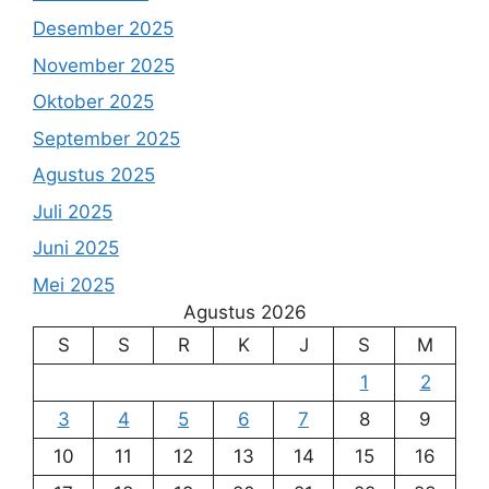
Desember 2025
November 2025
Oktober 2025
September 2025
Agustus 2025
Juli 2025
Juni 2025
Mei 2025
Agustus 2026
S
S
R
K
J
S
M
1
2
3
4
5
6
7
8
9
10
11
12
13
14
15
16