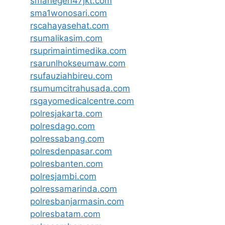
smanegeri47jkt.com
sma1wonosari.com
rscahayasehat.com
rsumalikasim.com
rsuprimaintimedika.com
rsarunlhokseumaw.com
rsufauziahbireu.com
rsumumcitrahusada.com
rsgayomedicalcentre.com
polresjakarta.com
polresdago.com
polressabang.com
polresdenpasar.com
polresbanten.com
polresjambi.com
polressamarinda.com
polresbanjarmasin.com
polresbatam.com