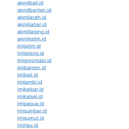
akmilbali.id
akmilbanten.id
akmilaceh.id
akmiljabar.id
akmiljateng.id
akmiljatim.id
imijatim.id
imijateng.id
imigorontalo.id
imibanten.id
imibali.id
imijambi.id
imikalbar.id
imikalsel.id
imipapua.id
imisumbar.id
imisumut.id
imiriau.id