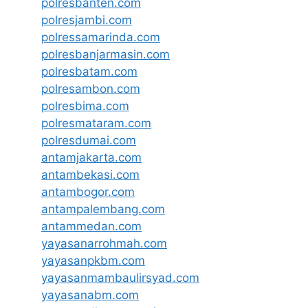
polresbanten.com
polresjambi.com
polressamarinda.com
polresbanjarmasin.com
polresbatam.com
polresambon.com
polresbima.com
polresmataram.com
polresdumai.com
antamjakarta.com
antambekasi.com
antambogor.com
antampalembang.com
antammedan.com
yayasanarrohmah.com
yayasanpkbm.com
yayasanmambaulirsyad.com
yayasanabm.com