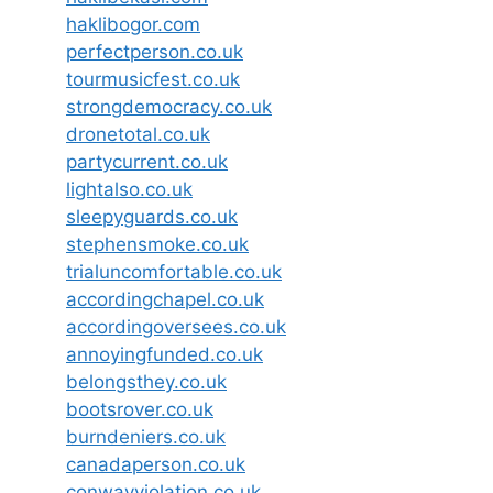
haklibogor.com
perfectperson.co.uk
tourmusicfest.co.uk
strongdemocracy.co.uk
dronetotal.co.uk
partycurrent.co.uk
lightalso.co.uk
sleepyguards.co.uk
stephensmoke.co.uk
trialuncomfortable.co.uk
accordingchapel.co.uk
accordingoversees.co.uk
annoyingfunded.co.uk
belongsthey.co.uk
bootsrover.co.uk
burndeniers.co.uk
canadaperson.co.uk
conwayviolation.co.uk