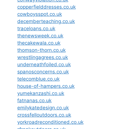
copperfielddresses.co.uk
cowboysspot.co.uk
decemberteaching.co.uk
traceloans.co.uk
thenewsweek.co.uk
thecakewala.co.uk
thomson-thorn.co.uk
wrestlingagrees.co.uk
underneathfoiled.co.uk
spanosconcerns.co.uk
telecomblue.co.uk
house-of-hampers.co.uk
yumekanzashi.co.uk
fatnanas.co.uk
emilykatedesign.co.uk
crossfelloutdoors.co.uk
yorkroadreconditioned.co.uk