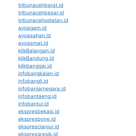
tribunacehbarat.id
tribunacehbesar.id
tribunacehselatan.id
ayoagam.id
ayoasahan.id
ayoasmat.id
klikBalangan.id
klikBandung.id
klikbanggai.id
infobangkalan.id
infobangli.id
infobanjarnegara.id
infobantaeng.id
infobantul.id
ekspresbekasi.id
ekspresbone.id
eksprescianjur.id
ekspresgresik.id