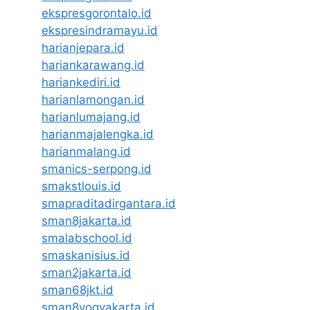
ekspresgorontalo.id
ekspresindramayu.id
harianjepara.id
hariankarawang.id
hariankediri.id
harianlamongan.id
harianlumajang.id
harianmajalengka.id
harianmalang.id
smanics-serpong.id
smakstlouis.id
smapraditadirgantara.id
sman8jakarta.id
smalabschool.id
smaskanisius.id
sman2jakarta.id
sman68jkt.id
sman8yogyakarta.id