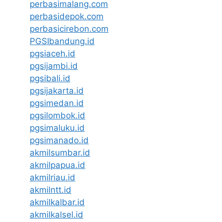
perbasimalang.com
perbasidepok.com
perbasicirebon.com
PGSIbandung.id
pgsiaceh.id
pgsijambi.id
pgsibali.id
pgsijakarta.id
pgsimedan.id
pgsilombok.id
pgsimaluku.id
pgsimanado.id
akmilsumbar.id
akmilpapua.id
akmilriau.id
akmilntt.id
akmilkalbar.id
akmilkalsel.id