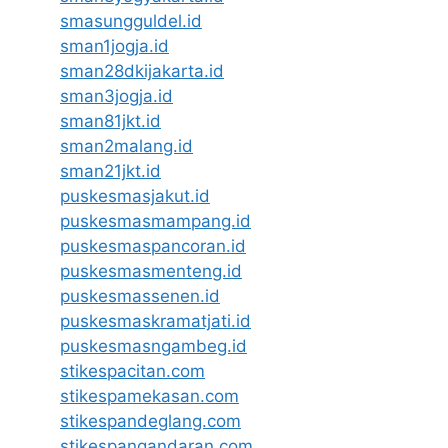
smasungguldel.id
sman1jogja.id
sman28dkijakarta.id
sman3jogja.id
sman81jkt.id
sman2malang.id
sman21jkt.id
puskesmasjakut.id
puskesmasmampang.id
puskesmaspancoran.id
puskesmasmenteng.id
puskesmassenen.id
puskesmaskramatjati.id
puskesmasngambeg.id
stikespacitan.com
stikespamekasan.com
stikespandeglang.com
stikespangandaran.com