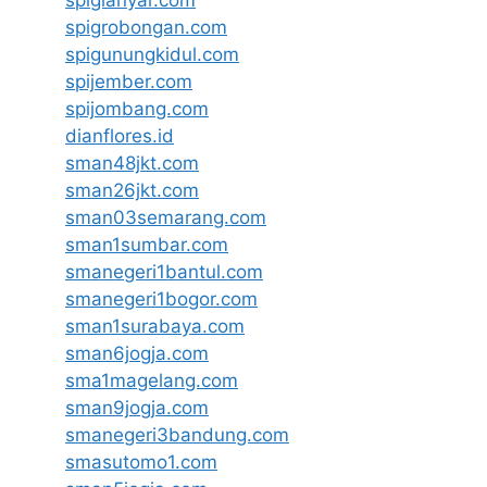
spigianyar.com
spigrobongan.com
spigunungkidul.com
spijember.com
spijombang.com
dianflores.id
sman48jkt.com
sman26jkt.com
sman03semarang.com
sman1sumbar.com
smanegeri1bantul.com
smanegeri1bogor.com
sman1surabaya.com
sman6jogja.com
sma1magelang.com
sman9jogja.com
smanegeri3bandung.com
smasutomo1.com