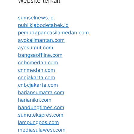
Website terkait
sumselnews.id
publikjabodetabek.id
pemudapancasilamedan.com
ayokalimantan.com
ayosumut.com
bangsaoffline.com
cnbcmedan.com
cnnmedan.com
cnnjakarta.com
cnbcjakarta.com
hariansumatra.com
harianikn.com
bandungtimes.com
sumutekspres.com
lampungpos.com
mediasulawesi.com