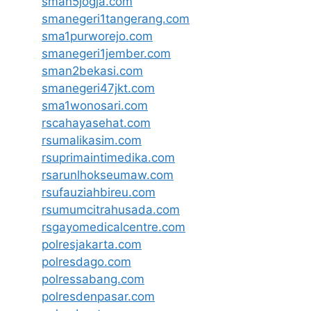
sman5jogja.com
smanegeri1tangerang.com
sma1purworejo.com
smanegeri1jember.com
sman2bekasi.com
smanegeri47jkt.com
sma1wonosari.com
rscahayasehat.com
rsumalikasim.com
rsuprimaintimedika.com
rsarunlhokseumaw.com
rsufauziahbireu.com
rsumumcitrahusada.com
rsgayomedicalcentre.com
polresjakarta.com
polresdago.com
polressabang.com
polresdenpasar.com