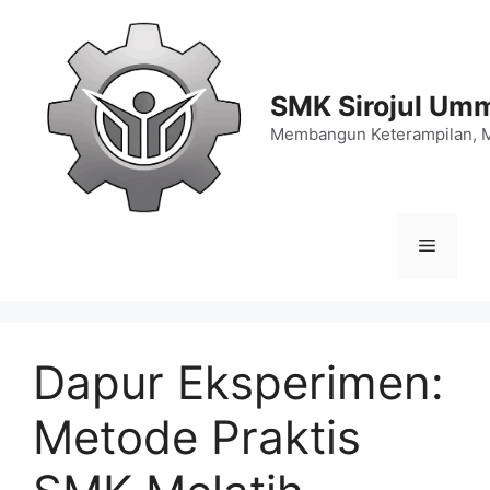
Langsung
ke
isi
SMK Sirojul Um
Membangun Keterampilan, 
Menu
Dapur Eksperimen:
Metode Praktis