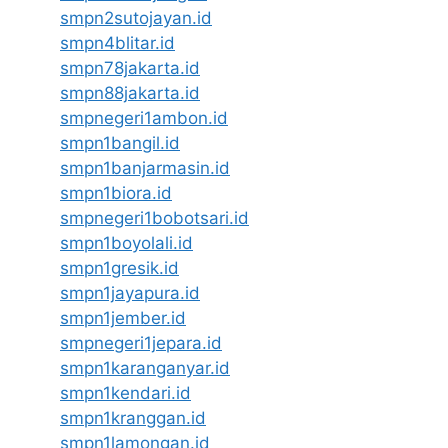
smpn2sutojayan.id
smpn4blitar.id
smpn78jakarta.id
smpn88jakarta.id
smpnegeri1ambon.id
smpn1bangil.id
smpn1banjarmasin.id
smpn1biora.id
smpnegeri1bobotsari.id
smpn1boyolali.id
smpn1gresik.id
smpn1jayapura.id
smpn1jember.id
smpnegeri1jepara.id
smpn1karanganyar.id
smpn1kendari.id
smpn1kranggan.id
smpn1lamongan.id