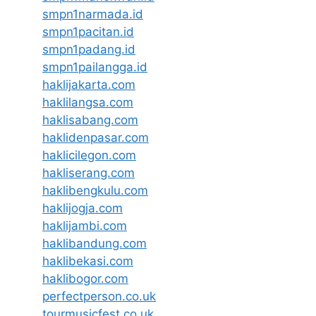
smpn1narmada.id
smpn1pacitan.id
smpn1padang.id
smpn1pailangga.id
haklijakarta.com
haklilangsa.com
haklisabang.com
haklidenpasar.com
haklicilegon.com
hakliserang.com
haklibengkulu.com
haklijogja.com
haklijambi.com
haklibandung.com
haklibekasi.com
haklibogor.com
perfectperson.co.uk
tourmusicfest.co.uk