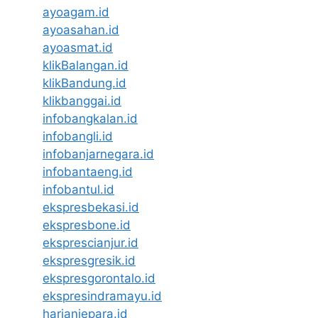
ayoagam.id
ayoasahan.id
ayoasmat.id
klikBalangan.id
klikBandung.id
klikbanggai.id
infobangkalan.id
infobangli.id
infobanjarnegara.id
infobantaeng.id
infobantul.id
ekspresbekasi.id
ekspresbone.id
eksprescianjur.id
ekspresgresik.id
ekspresgorontalo.id
ekspresindramayu.id
harianjepara.id