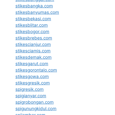
stikesbangka.com
stikesbanyumas.com
stikesbekasi.com
stikesblitar.com
stikesbogor.com
stikesbrebes.com
stikescianjur.com
stikesciamis.com
stikesdemak.com
stikesgarut.com
stikesgorontalo.com
stikesgowa.com
stikesgresik.com
spigresik.com
spigianyar.com
spigrobongan.com
spigunungkidul.com
spijember.com