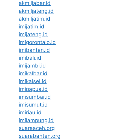
akmiljabar.id
akmiljateng.id
akmiljatim.id
imijatim.id
imijateng.id
imigorontalo.id
imibanten.id
imibali.id
imijambi.id
imikalbar.id
imikalsel.id
imipapua.id
imisumbar.id
imisumut.id
imiriau.id
imilampung.id
suaraaceh.org
suarabanten.org