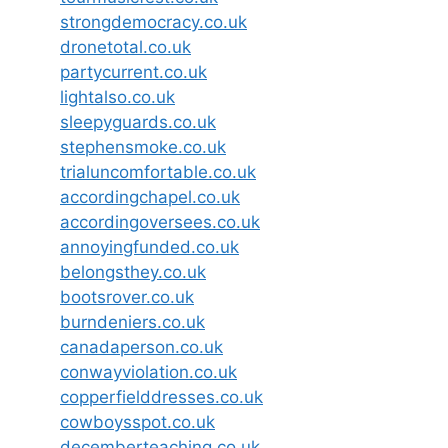
strongdemocracy.co.uk
dronetotal.co.uk
partycurrent.co.uk
lightalso.co.uk
sleepyguards.co.uk
stephensmoke.co.uk
trialuncomfortable.co.uk
accordingchapel.co.uk
accordingoversees.co.uk
annoyingfunded.co.uk
belongsthey.co.uk
bootsrover.co.uk
burndeniers.co.uk
canadaperson.co.uk
conwayviolation.co.uk
copperfielddresses.co.uk
cowboysspot.co.uk
decemberteaching.co.uk