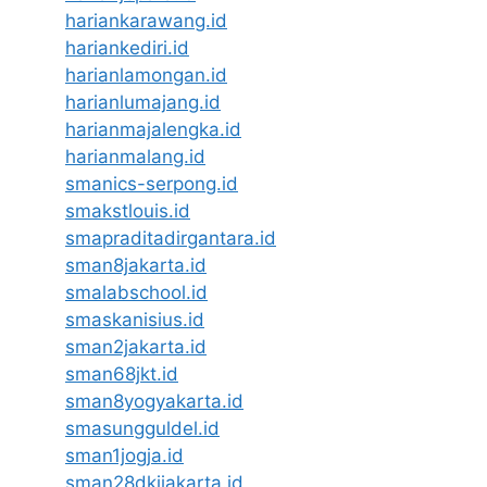
hariankarawang.id
hariankediri.id
harianlamongan.id
harianlumajang.id
harianmajalengka.id
harianmalang.id
smanics-serpong.id
smakstlouis.id
smapraditadirgantara.id
sman8jakarta.id
smalabschool.id
smaskanisius.id
sman2jakarta.id
sman68jkt.id
sman8yogyakarta.id
smasungguldel.id
sman1jogja.id
sman28dkijakarta.id