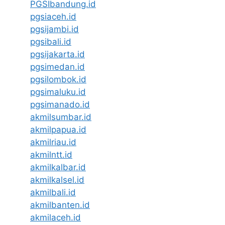
PGSIbandung.id
pgsiaceh.id
pgsijambi.id
pgsibali.id
pgsijakarta.id
pgsimedan.id
pgsilombok.id
pgsimaluku.id
pgsimanado.id
akmilsumbar.id
akmilpapua.id
akmilriau.id
akmilntt.id
akmilkalbar.id
akmilkalsel.id
akmilbali.id
akmilbanten.id
akmilaceh.id