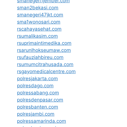
smanegeri1jember.com
sman2bekasi.com
smanegeri47jkt.com
sma1wonosari.com
rscahayasehat.com
rsumalikasim.com
rsuprimaintimedika.com
rsarunlhokseumaw.com
rsufauziahbireu.com
rsumumcitrahusada.com
rsgayomedicalcentre.com
polresjakarta.com
polresdago.com
polressabang.com
polresdenpasar.com
polresbanten.com
polresjambi.com
polressamarinda.com