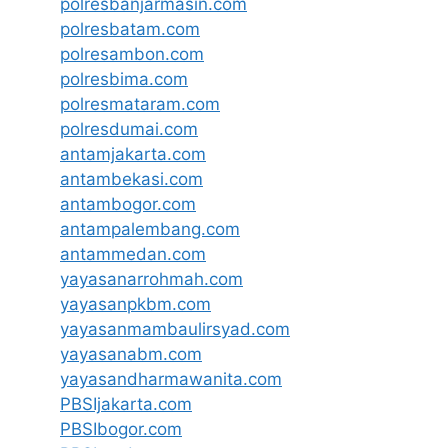
polresbanjarmasin.com
polresbatam.com
polresambon.com
polresbima.com
polresmataram.com
polresdumai.com
antamjakarta.com
antambekasi.com
antambogor.com
antampalembang.com
antammedan.com
yayasanarrohmah.com
yayasanpkbm.com
yayasanmambaulirsyad.com
yayasanabm.com
yayasandharmawanita.com
PBSIjakarta.com
PBSIbogor.com