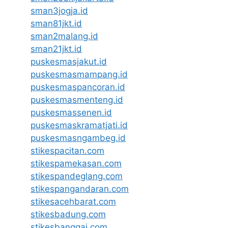
sman3jogja.id
sman81jkt.id
sman2malang.id
sman21jkt.id
puskesmasjakut.id
puskesmasmampang.id
puskesmaspancoran.id
puskesmasmenteng.id
puskesmassenen.id
puskesmaskramatjati.id
puskesmasngambeg.id
stikespacitan.com
stikespamekasan.com
stikespandeglang.com
stikespangandaran.com
stikesacehbarat.com
stikesbadung.com
stikesbanggai.com