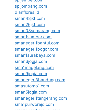
spijombang.com
dianflores.id
sman48jkt.com
sman26jkt.com
sman03semarang.com
sman1sumbar.com
smanegeri1bantul.com
smanegeri1bogor.com
sman1surabaya.com
sman6jogja.com
sma1magelang.com
sman9jogja.com
smanegeri3bandung.com
smasutomo1.com
sman5jogja.com
smanegeri1tangerang.com
sma1purworejo.com