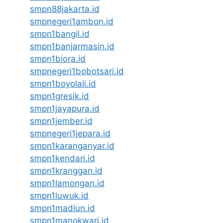
smpn88jakarta.id
smpnegeri1ambon.id
smpn1bangil.id
smpn1banjarmasin.id
smpn1biora.id
smpnegeri1bobotsari.id
smpn1boyolali.id
smpn1gresik.id
smpn1jayapura.id
smpn1jember.id
smpnegeri1jepara.id
smpn1karanganyar.id
smpn1kendari.id
smpn1kranggan.id
smpn1lamongan.id
smpn1luwuk.id
smpn1madiun.id
smpn1manokwari.id