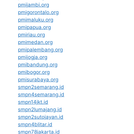
pmijambi.org
pmigorontalo.org
pmimaluku.org
pmipapua.org
pmiriau.org
pmimedan.org
pmipalembang.org
pmijogja.org
pmibandung.org
pmibogor.org
pmisurabaya.org
smpn2semarang.id
smpn4semarang.id
smpn14jkt.id
smpn2lumajang.id
smpn2sutojayan.id
smpn4blitar.id
smpn78jakarta.id