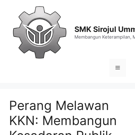
Langsung
ke
isi
SMK Sirojul Um
Membangun Keterampilan, 
Menu
Perang Melawan
KKN: Membangun