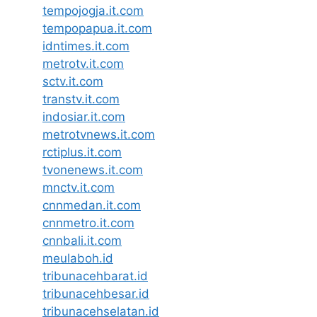
tempojogja.it.com
tempopapua.it.com
idntimes.it.com
metrotv.it.com
sctv.it.com
transtv.it.com
indosiar.it.com
metrotvnews.it.com
rctiplus.it.com
tvonenews.it.com
mnctv.it.com
cnnmedan.it.com
cnnmetro.it.com
cnnbali.it.com
meulaboh.id
tribunacehbarat.id
tribunacehbesar.id
tribunacehselatan.id