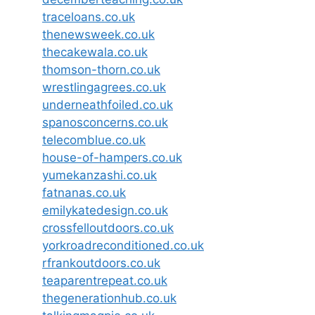
traceloans.co.uk
thenewsweek.co.uk
thecakewala.co.uk
thomson-thorn.co.uk
wrestlingagrees.co.uk
underneathfoiled.co.uk
spanosconcerns.co.uk
telecomblue.co.uk
house-of-hampers.co.uk
yumekanzashi.co.uk
fatnanas.co.uk
emilykatedesign.co.uk
crossfelloutdoors.co.uk
yorkroadreconditioned.co.uk
rfrankoutdoors.co.uk
teaparentrepeat.co.uk
thegenerationhub.co.uk