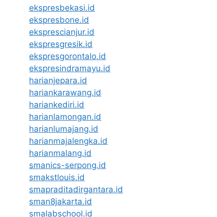
ekspresbekasi.id
ekspresbone.id
eksprescianjur.id
ekspresgresik.id
ekspresgorontalo.id
ekspresindramayu.id
harianjepara.id
hariankarawang.id
hariankediri.id
harianlamongan.id
harianlumajang.id
harianmajalengka.id
harianmalang.id
smanics-serpong.id
smakstlouis.id
smapraditadirgantara.id
sman8jakarta.id
smalabschool.id