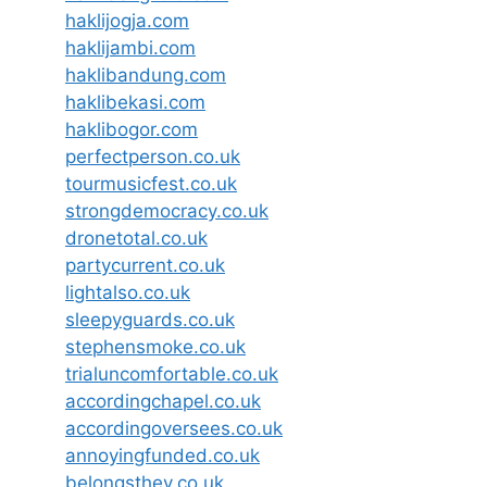
haklijogja.com
haklijambi.com
haklibandung.com
haklibekasi.com
haklibogor.com
perfectperson.co.uk
tourmusicfest.co.uk
strongdemocracy.co.uk
dronetotal.co.uk
partycurrent.co.uk
lightalso.co.uk
sleepyguards.co.uk
stephensmoke.co.uk
trialuncomfortable.co.uk
accordingchapel.co.uk
accordingoversees.co.uk
annoyingfunded.co.uk
belongsthey.co.uk