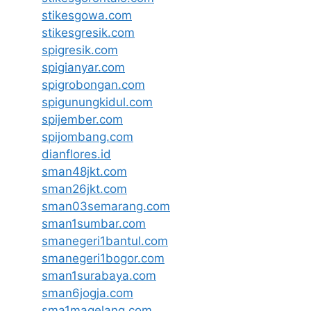
stikesgowa.com
stikesgresik.com
spigresik.com
spigianyar.com
spigrobongan.com
spigunungkidul.com
spijember.com
spijombang.com
dianflores.id
sman48jkt.com
sman26jkt.com
sman03semarang.com
sman1sumbar.com
smanegeri1bantul.com
smanegeri1bogor.com
sman1surabaya.com
sman6jogja.com
sma1magelang.com