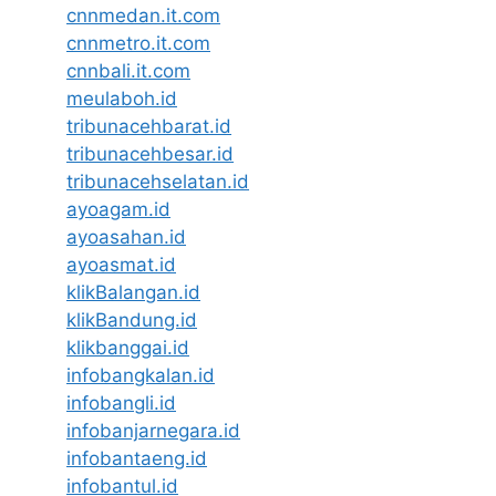
cnnmedan.it.com
cnnmetro.it.com
cnnbali.it.com
meulaboh.id
tribunacehbarat.id
tribunacehbesar.id
tribunacehselatan.id
ayoagam.id
ayoasahan.id
ayoasmat.id
klikBalangan.id
klikBandung.id
klikbanggai.id
infobangkalan.id
infobangli.id
infobanjarnegara.id
infobantaeng.id
infobantul.id