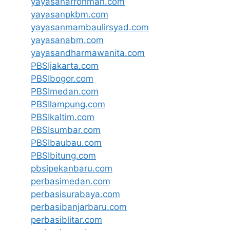
yayasanarrohmah.com
yayasanpkbm.com
yayasanmambaulirsyad.com
yayasanabm.com
yayasandharmawanita.com
PBSIjakarta.com
PBSIbogor.com
PBSImedan.com
PBSIlampung.com
PBSIkaltim.com
PBSIsumbar.com
PBSIbaubau.com
PBSIbitung.com
pbsipekanbaru.com
perbasimedan.com
perbasisurabaya.com
perbasibanjarbaru.com
perbasiblitar.com