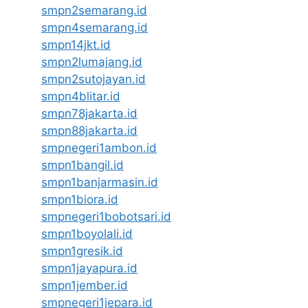
smpn2semarang.id
smpn4semarang.id
smpn14jkt.id
smpn2lumajang.id
smpn2sutojayan.id
smpn4blitar.id
smpn78jakarta.id
smpn88jakarta.id
smpnegeri1ambon.id
smpn1bangil.id
smpn1banjarmasin.id
smpn1biora.id
smpnegeri1bobotsari.id
smpn1boyolali.id
smpn1gresik.id
smpn1jayapura.id
smpn1jember.id
smpnegeri1jepara.id