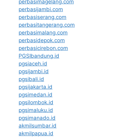
perbasimagelang.com
perbasijambi.com
perbasiserang.com
perbasitangerang.com
perbasimalang.com
perbasidepok.com
perbasicirebon.com
PGSIbandung.id
pgsiaceh.id
pgsijambi.id
pgsibali.id
pgsijakarta.id
pgsimedan.id
pgsilombok.id
pgsimaluku.id
pgsimanado.id
akmilsumbar.id
akmilpapua.id