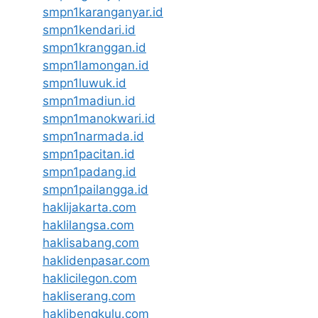
smpn1karanganyar.id
smpn1kendari.id
smpn1kranggan.id
smpn1lamongan.id
smpn1luwuk.id
smpn1madiun.id
smpn1manokwari.id
smpn1narmada.id
smpn1pacitan.id
smpn1padang.id
smpn1pailangga.id
haklijakarta.com
haklilangsa.com
haklisabang.com
haklidenpasar.com
haklicilegon.com
hakliserang.com
haklibengkulu.com