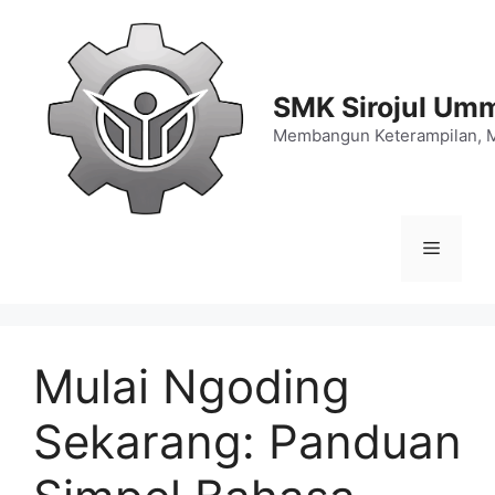
Langsung
ke
isi
SMK Sirojul Um
Membangun Keterampilan, 
Menu
Mulai Ngoding
Sekarang: Panduan