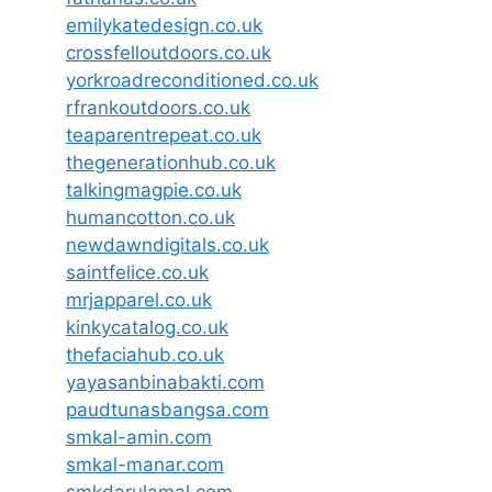
emilykatedesign.co.uk
crossfelloutdoors.co.uk
yorkroadreconditioned.co.uk
rfrankoutdoors.co.uk
teaparentrepeat.co.uk
thegenerationhub.co.uk
talkingmagpie.co.uk
humancotton.co.uk
newdawndigitals.co.uk
saintfelice.co.uk
mrjapparel.co.uk
kinkycatalog.co.uk
thefaciahub.co.uk
yayasanbinabakti.com
paudtunasbangsa.com
smkal-amin.com
smkal-manar.com
smkdarulamal.com