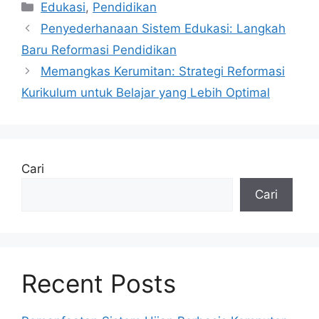
Kategori
Edukasi
,
Pendidikan
Penyederhanaan Sistem Edukasi: Langkah
Baru Reformasi Pendidikan
Memangkas Kerumitan: Strategi Reformasi
Kurikulum untuk Belajar yang Lebih Optimal
Cari
Cari
Recent Posts