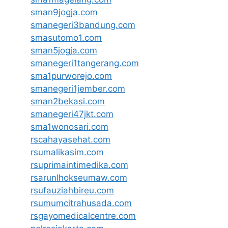
sman9jogja.com
smanegeri3bandung.com
smasutomo1.com
sman5jogja.com
smanegeri1tangerang.com
sma1purworejo.com
smanegeri1jember.com
sman2bekasi.com
smanegeri47jkt.com
sma1wonosari.com
rscahayasehat.com
rsumalikasim.com
rsuprimaintimedika.com
rsarunlhokseumaw.com
rsufauziahbireu.com
rsumumcitrahusada.com
rsgayomedicalcentre.com