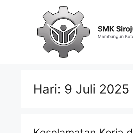
Langsung
ke
isi
SMK Siro
Membangun Kete
Hari:
9 Juli 2025
Keselamatan Kerja d