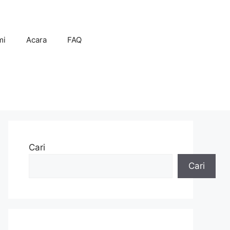
mi
Acara
FAQ
Cari
Cari