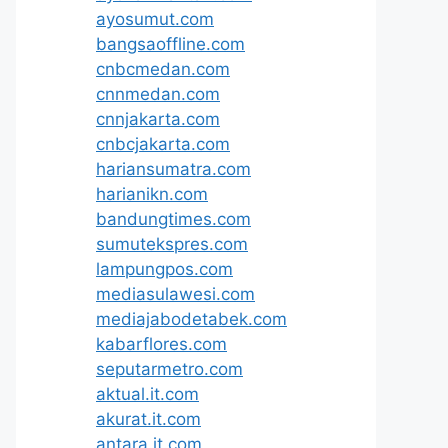
ayosumut.com
bangsaoffline.com
cnbcmedan.com
cnnmedan.com
cnnjakarta.com
cnbcjakarta.com
hariansumatra.com
harianikn.com
bandungtimes.com
sumutekspres.com
lampungpos.com
mediasulawesi.com
mediajabodetabek.com
kabarflores.com
seputarmetro.com
aktual.it.com
akurat.it.com
antara.it.com