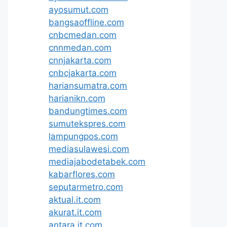
ayosumut.com
bangsaoffline.com
cnbcmedan.com
cnnmedan.com
cnnjakarta.com
cnbcjakarta.com
hariansumatra.com
harianikn.com
bandungtimes.com
sumutekspres.com
lampungpos.com
mediasulawesi.com
mediajabodetabek.com
kabarflores.com
seputarmetro.com
aktual.it.com
akurat.it.com
antara.it.com