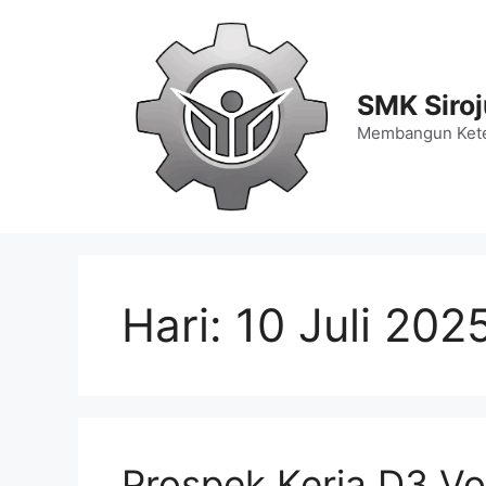
Langsung
ke
isi
SMK Siro
Membangun Kete
Hari:
10 Juli 202
Prospek Kerja D3 Vo