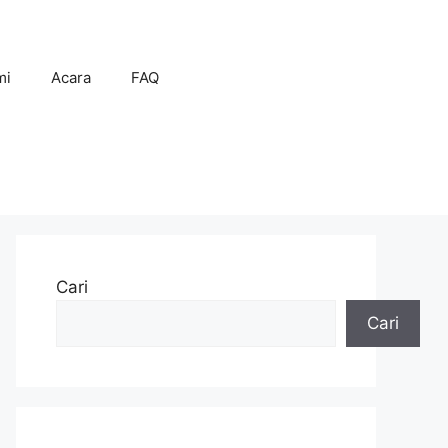
mi
Acara
FAQ
Cari
Cari