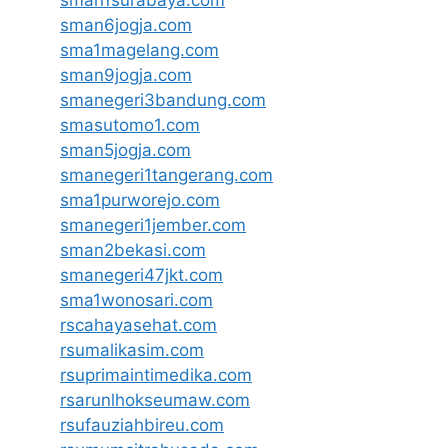
sman1surabaya.com
sman6jogja.com
sma1magelang.com
sman9jogja.com
smanegeri3bandung.com
smasutomo1.com
sman5jogja.com
smanegeri1tangerang.com
sma1purworejo.com
smanegeri1jember.com
sman2bekasi.com
smanegeri47jkt.com
sma1wonosari.com
rscahayasehat.com
rsumalikasim.com
rsuprimaintimedika.com
rsarunlhokseumaw.com
rsufauziahbireu.com