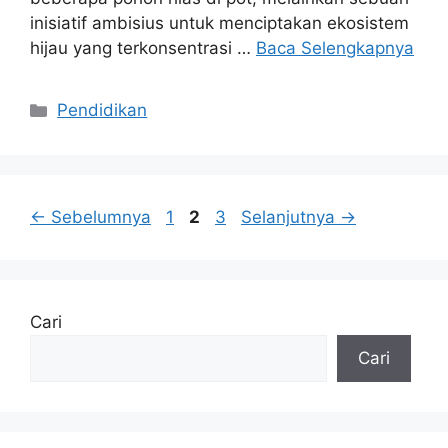
inisiatif ambisius untuk menciptakan ekosistem
hijau yang terkonsentrasi …
Baca Selengkapnya
Kategori
Pendidikan
Halaman
Halaman
Halaman
←
Sebelumnya
1
2
3
Selanjutnya
→
Cari
Cari