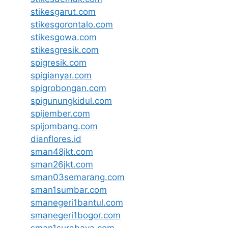
stikesgarut.com
stikesgorontalo.com
stikesgowa.com
stikesgresik.com
spigresik.com
spigianyar.com
spigrobongan.com
spigunungkidul.com
spijember.com
spijombang.com
dianflores.id
sman48jkt.com
sman26jkt.com
sman03semarang.com
sman1sumbar.com
smanegeri1bantul.com
smanegeri1bogor.com