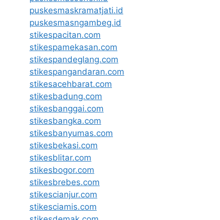
puskesmaskramatjati.id
puskesmasngambeg.id
stikespacitan.com
stikespamekasan.com
stikespandeglang.com
stikespangandaran.com
stikesacehbarat.com
stikesbadung.com
stikesbanggai.com
stikesbangka.com
stikesbanyumas.com
stikesbekasi.com
stikesblitar.com
stikesbogor.com
stikesbrebes.com
stikescianjur.com
stikesciamis.com
stikesdemak.com