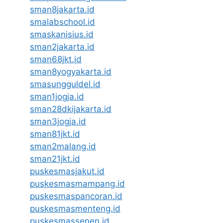
sman8jakarta.id
smalabschool.id
smaskanisius.id
sman2jakarta.id
sman68jkt.id
sman8yogyakarta.id
smasungguldel.id
sman1jogja.id
sman28dkijakarta.id
sman3jogja.id
sman81jkt.id
sman2malang.id
sman21jkt.id
puskesmasjakut.id
puskesmasmampang.id
puskesmaspancoran.id
puskesmasmenteng.id
puskesmassenen.id