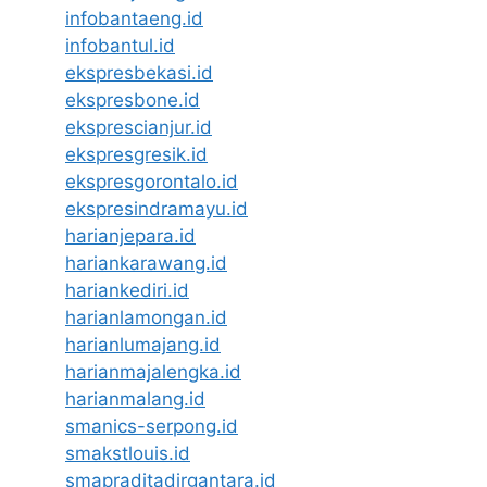
infobantaeng.id
infobantul.id
ekspresbekasi.id
ekspresbone.id
eksprescianjur.id
ekspresgresik.id
ekspresgorontalo.id
ekspresindramayu.id
harianjepara.id
hariankarawang.id
hariankediri.id
harianlamongan.id
harianlumajang.id
harianmajalengka.id
harianmalang.id
smanics-serpong.id
smakstlouis.id
smapraditadirgantara.id