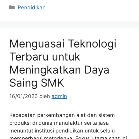
Kategori
Pendidikan
Menguasai Teknologi
Terbaru untuk
Meningkatkan Daya
Saing SMK
16/01/2026
oleh
admin
Kecepatan perkembangan alat dan sistem
produksi di dunia manufaktur serta jasa
menuntut institusi pendidikan untuk selalu
memperbarui metodenya. Fokus utama saat ini