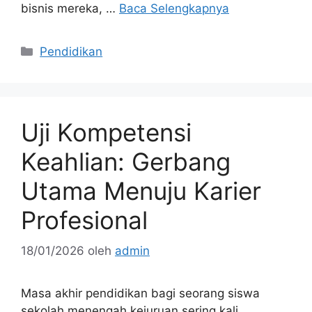
bisnis mereka, …
Baca Selengkapnya
Kategori
Pendidikan
Uji Kompetensi
Keahlian: Gerbang
Utama Menuju Karier
Profesional
18/01/2026
oleh
admin
Masa akhir pendidikan bagi seorang siswa
sekolah menengah kejuruan sering kali