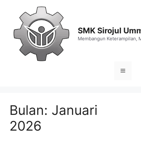
Langsung
ke
isi
SMK Sirojul Um
Membangun Keterampilan, 
Menu
Bulan:
Januari
2026